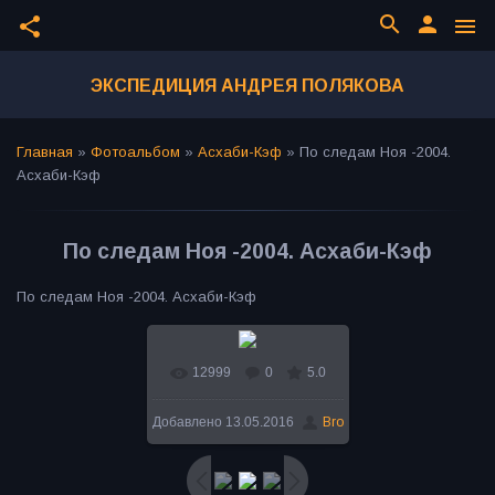
search
person
share
menu
ЭКСПЕДИЦИЯ АНДРЕЯ ПОЛЯКОВА
Главная
»
Фотоальбом
»
Асхаби-Кэф
»
По следам Ноя -2004.
Асхаби-Кэф
По следам Ноя -2004. Асхаби-Кэф
По следам Ноя -2004. Асхаби-Кэф
12999
0
5.0
В реальном размере
Добавлено
13.05.2016
Bro
600x450
/ 112.3Kb