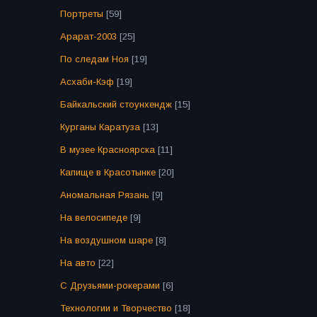
Портреты
[59]
Арарат-2003
[25]
По следам Ноя
[19]
Асхаби-Кэф
[19]
Байкальский стоунхендж
[15]
Курганы Каратуза
[13]
В музее Красноярска
[11]
Капище в Красотынке
[20]
Аномальная Рязань
[9]
На велосипеде
[9]
На воздушном шаре
[8]
На авто
[22]
С Друзьями-рокерами
[6]
Технологии и Творчество
[18]