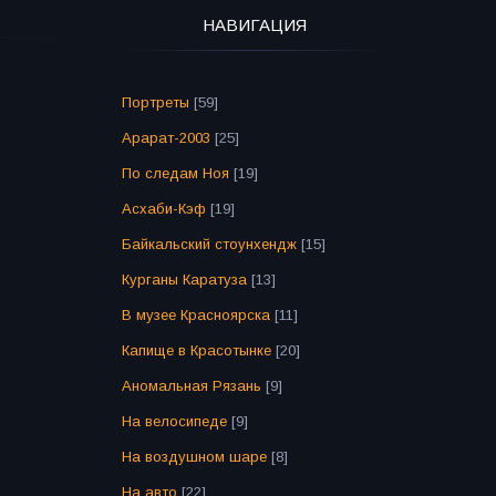
НАВИГАЦИЯ
Портреты
[59]
Арарат-2003
[25]
По следам Ноя
[19]
Асхаби-Кэф
[19]
Байкальский стоунхендж
[15]
Курганы Каратуза
[13]
В музее Красноярска
[11]
Капище в Красотынке
[20]
Аномальная Рязань
[9]
На велосипеде
[9]
На воздушном шаре
[8]
На авто
[22]