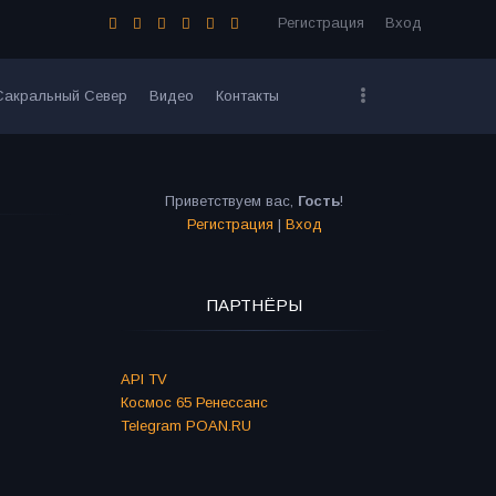
Регистрация
Вход
Сакральный Север
Видео
Контакты
Приветствуем вас
,
Гость
!
Регистрация
|
Вход
ПАРТНЁРЫ
API TV
Космос 65 Ренессанс
Telegram POAN.RU