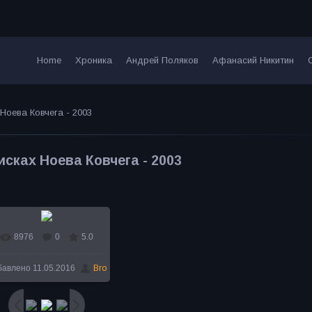
Home
Хроника
Андрей Поляков
Афанасий Никитин
Ноева Ковчега - 2003
исках Ноева Ковчега - 2003
8976
0
5.0
В реальном размере
бавлено
11.05.2016
Bro
421x600
/ 85.4Kb