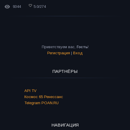
9344
5.0
/
274
Приветствуем вас
,
Гость
!
Регистрация
|
Вход
ПАРТНЁРЫ
API TV
Космос 65 Ренессанс
Telegram POAN.RU
НАВИГАЦИЯ