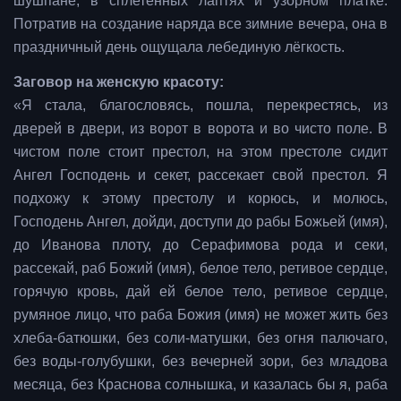
шушпане, в сплетенных лаптях и узорном платке.
Потратив на создание наряда все зимние вечера, она в
праздничный день ощущала лебединую лёгкость.
Заговор на женскую красоту:
«Я стала, благословясь, пошла, перекрестясь, из
дверей в двери, из ворот в ворота и во чисто поле. В
чистом поле стоит престол, на этом престоле сидит
Ангел Господень и секет, рассекает свой престол. Я
подхожу к этому престолу и корюсь, и молюсь,
Господень Ангел, дойди, доступи до рабы Божьей (имя),
до Иванова плоту, до Серафимова рода и секи,
рассекай, раб Божий (имя), белое тело, ретивое сердце,
горячую кровь, дай ей белое тело, ретивое сердце,
румяное лицо, что раба Божия (имя) не может жить без
хлеба-батюшки, без соли-матушки, без огня палючаго,
без воды-голубушки, без вечерней зори, без младова
месяца, без Краснова солнышка, и казалась бы я, раба