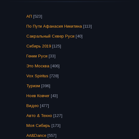
АП
[523]
По Пути Афанасия Никитина
[113]
Сакральный Север Руси
[40]
Сибирь 2019
[125]
Гении Руси
[33]
Это Москва
[406]
Vox Spiritus
[728]
Туризм
[396]
Ноев Ковчег
[43]
Видео
[477]
Авто & Техно
[127]
Моя Сибирь
[173]
Art&Dance
[557]