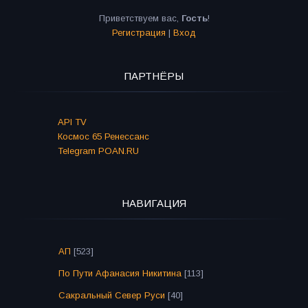
Приветствуем вас
,
Гость
!
Регистрация
|
Вход
ПАРТНЁРЫ
API TV
Космос 65 Ренессанс
Telegram POAN.RU
НАВИГАЦИЯ
АП
[523]
По Пути Афанасия Никитина
[113]
Сакральный Север Руси
[40]