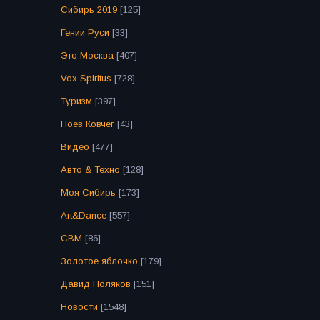
Сибирь 2019
[125]
Гении Руси
[33]
Это Москва
[407]
Vox Spiritus
[728]
Туризм
[397]
Ноев Ковчег
[43]
Видео
[477]
Авто & Техно
[128]
Моя Сибирь
[173]
Art&Dance
[557]
СВМ
[86]
Золотое яблочко
[179]
Давид Поляков
[151]
Новости
[1548]