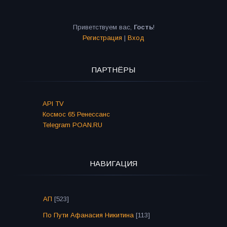
Приветствуем вас
,
Гость
!
Регистрация
|
Вход
ПАРТНЁРЫ
API TV
Космос 65 Ренессанс
Telegram POAN.RU
НАВИГАЦИЯ
АП
[523]
По Пути Афанасия Никитина
[113]