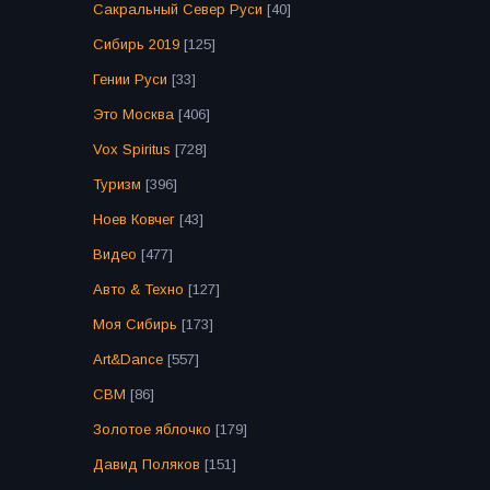
Сакральный Север Руси
[40]
Сибирь 2019
[125]
Гении Руси
[33]
Это Москва
[406]
Vox Spiritus
[728]
Туризм
[396]
Ноев Ковчег
[43]
Видео
[477]
Авто & Техно
[127]
Моя Сибирь
[173]
Art&Dance
[557]
СВМ
[86]
Золотое яблочко
[179]
Давид Поляков
[151]