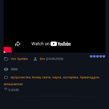
Vox Spiritus
Bro
(24.09.2018)
9066
пророчества
,
Конец света
,
наука
,
эзотерика
,
Армагеддон
,
апокалипсис
5.0
/
165