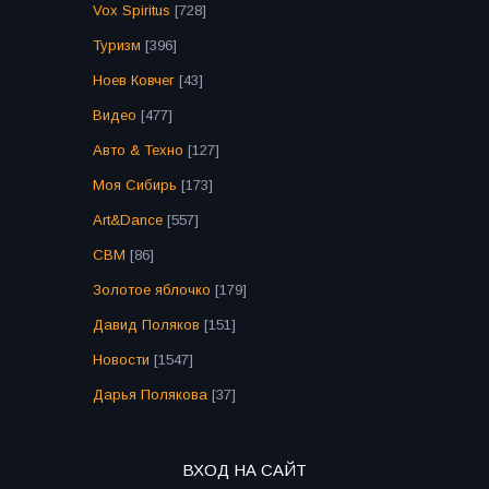
Vox Spiritus
[728]
Туризм
[396]
Ноев Ковчег
[43]
Видео
[477]
Авто & Техно
[127]
Моя Сибирь
[173]
Art&Dance
[557]
СВМ
[86]
Золотое яблочко
[179]
Давид Поляков
[151]
Новости
[1547]
Дарья Полякова
[37]
ВХОД НА САЙТ