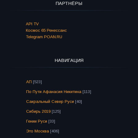
ПАРТНЁРЫ
API TV
Космос 65 Ренессанс
Telegram POAN.RU
НАВИГАЦИЯ
АП
[523]
По Пути Афанасия Никитина
[113]
Сакральный Север Руси
[40]
Сибирь 2019
[125]
Гении Руси
[33]
Это Москва
[406]