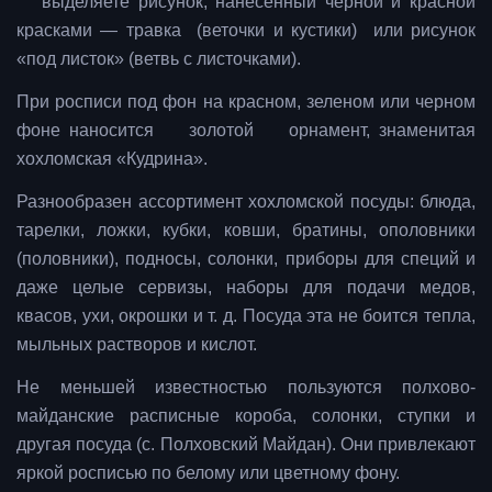
выделяете рисунок, нанесенный черной и красной
красками — травка (веточки и кустики) или рисунок
«под листок» (ветвь с листочками).
При росписи под фон на красном, зеленом или черном
фоне наносится золотой орнамент, знаменитая
хохломская «Кудрина».
Разнообразен ассортимент хохломской посуды: блюда,
тарелки, ложки, кубки, ковши, братины, ополовники
(половники), подносы, солонки, приборы для специй и
даже целые сервизы, наборы для подачи медов,
квасов, ухи, окрошки и т. д. Посуда эта не боится тепла,
мыльных растворов и кислот.
Не меньшей известностью пользуются полхово-
майданские расписные короба, солонки, ступки и
другая посуда (с. Полховский Майдан). Они привлекают
яркой росписью по белому или цветному фону.