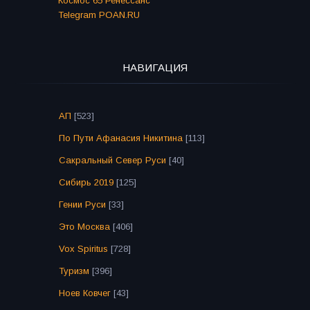
Космос 65 Ренессанс
Telegram POAN.RU
НАВИГАЦИЯ
АП
[523]
По Пути Афанасия Никитина
[113]
Сакральный Север Руси
[40]
Сибирь 2019
[125]
Гении Руси
[33]
Это Москва
[406]
Vox Spiritus
[728]
Туризм
[396]
Ноев Ковчег
[43]