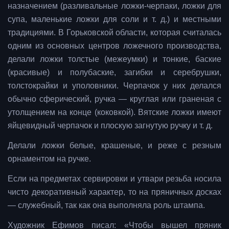
назначением (разливальные ложки-черпаки, ложки для
супа, маленькие ложки для соли и т. д.) и местными
традициями. В Горьковской области, которая считалась
одним из основных центров ложечного производства,
делали ложки толстые (межеумки) и тонкие, баские
(красивые) и полубаские, загибки и серебрушки,
толстокрайки и уполовники. Черпачок у них делался
обычно сферический, ручка — круглая или граненая с
утолщением на конце (коковкой). Вятские ложки имеют
яйцевидный черпачок и плоскую загнутую ручку и т. д.
Делали ложки белые, крашеные, и реже с резным
орнаментом на ручке.
Если на предметах сервировки и утвари резьба носила
чисто декоративный характер, то на пряничных досках
— служебный, так как она выполняла роль штампа.
Художник Ефимов писал: «Чтобы вышел пряник