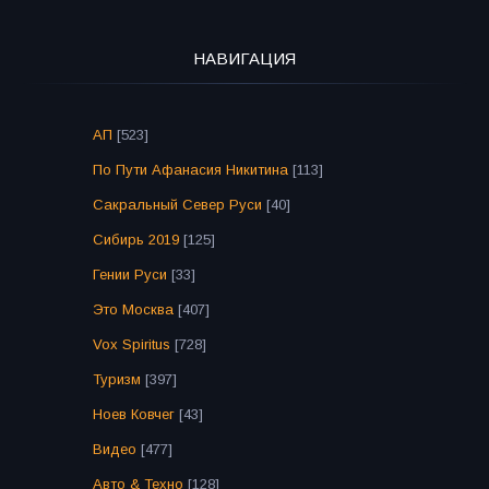
НАВИГАЦИЯ
АП
[523]
По Пути Афанасия Никитина
[113]
Сакральный Север Руси
[40]
Сибирь 2019
[125]
Гении Руси
[33]
Это Москва
[407]
Vox Spiritus
[728]
Туризм
[397]
Ноев Ковчег
[43]
Видео
[477]
Авто & Техно
[128]