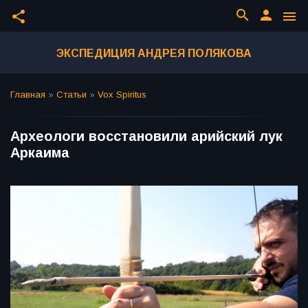
search
person
share
menu
ЭКСПЕДИЦИЯ АНДРЕЯ ПОЛЯКОВА
Главная
»
Статьи
»
Vox Spiritus
Археологи восстановили арийский лук
Аркаима