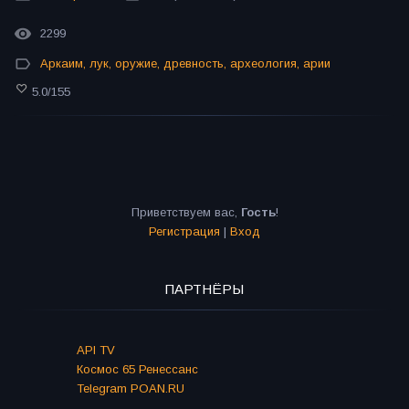
2299
Аркаим
,
лук
,
оружие
,
древность
,
археология
,
арии
5.0
/
155
Приветствуем вас
,
Гость
!
Регистрация
|
Вход
ПАРТНЁРЫ
API TV
Космос 65 Ренессанс
Telegram POAN.RU