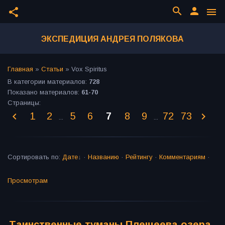
search
person
share
menu
ЭКСПЕДИЦИЯ АНДРЕЯ ПОЛЯКОВА
Главная
»
Статьи
»
Vox Spiritus
В категории материалов
:
728
Показано материалов
:
61-70
Страницы
:
1
2
5
6
7
8
9
72
73
...
...
Сортировать по
:
Дате
·
Названию
·
Рейтингу
·
Комментариям
·
Просмотрам
Таинственные туманы Плещеева озера.