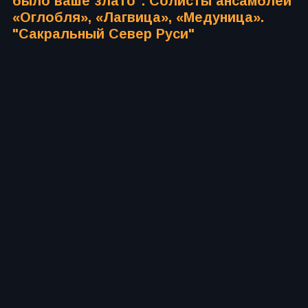
было ваше злато". Солисты ансамблей
«Оглобля», «Лагвица», «Медуница».
"Сакральный Север Руси"