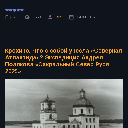
АП
2559
Bro
14.08.2025
Крохино. Что с собой унесла «Северная
Атлантида»? Экспедиция Андрея
Полякова «Сакральный Север Руси -
2025»