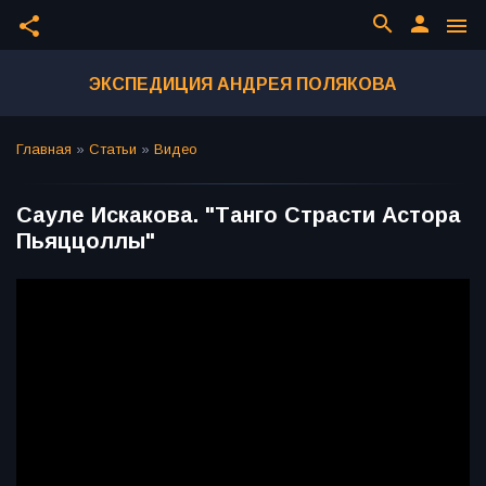
search
person
share
menu
ЭКСПЕДИЦИЯ АНДРЕЯ ПОЛЯКОВА
Главная
»
Статьи
»
Видео
Сауле Искакова. "Танго Страсти Астора
Пьяццоллы"