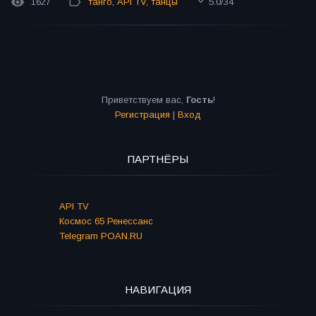
1627
танго
,
API TV
,
танцы
5.0
/
34
Приветствуем вас
,
Гость
!
Регистрация
|
Вход
ПАРТНЁРЫ
API TV
Космос 65 Ренессанс
Telegram POAN.RU
НАВИГАЦИЯ