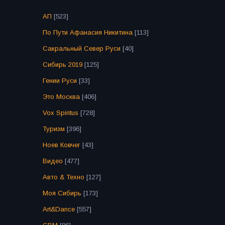
АП
[523]
По Пути Афанасия Никитина
[113]
Сакральный Север Руси
[40]
Сибирь 2019
[125]
Гении Руси
[33]
Это Москва
[406]
Vox Spiritus
[728]
Туризм
[396]
Ноев Ковчег
[43]
Видео
[477]
Авто & Техно
[127]
Моя Сибирь
[173]
Art&Dance
[557]