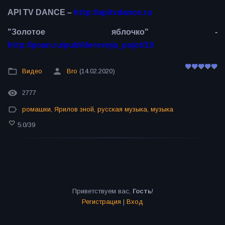
API TV DANCE –
http://apitvdance.ru
"Золотое яблочко" -
http://poan.ru/publ/derevnja_pojot/10
Видео
Bro
(14.02.2020)
2777
ромашки
,
Ярилов зной
,
русская музыка
,
музыка
5.0
/
39
Приветствуем вас
,
Гость
!
Регистрация
|
Вход