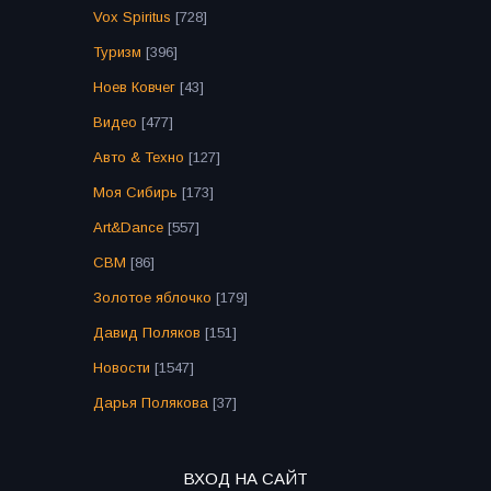
Vox Spiritus
[728]
Туризм
[396]
Ноев Ковчег
[43]
Видео
[477]
Авто & Техно
[127]
Моя Сибирь
[173]
Art&Dance
[557]
СВМ
[86]
Золотое яблочко
[179]
Давид Поляков
[151]
Новости
[1547]
Дарья Полякова
[37]
ВХОД НА САЙТ