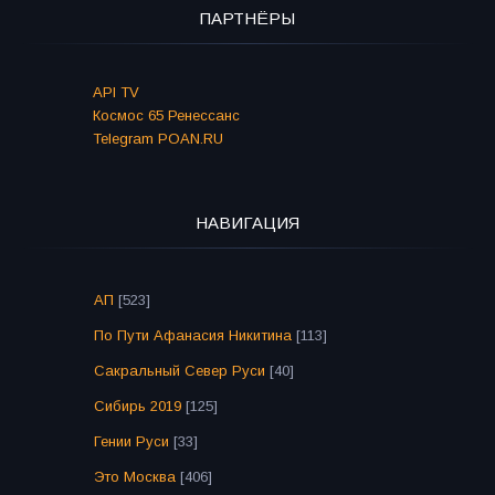
ПАРТНЁРЫ
API TV
Космос 65 Ренессанс
Telegram POAN.RU
НАВИГАЦИЯ
АП
[523]
По Пути Афанасия Никитина
[113]
Сакральный Север Руси
[40]
Сибирь 2019
[125]
Гении Руси
[33]
Это Москва
[406]