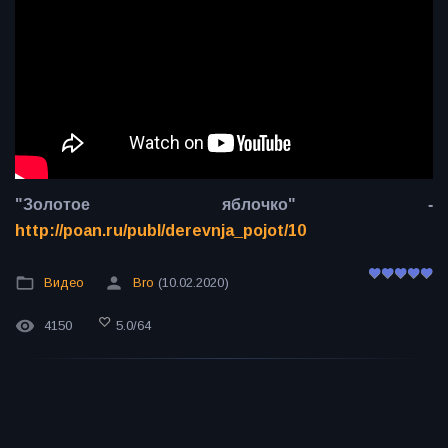
"Золотое яблочко" -
http://poan.ru/publ/derevnja_pojot/10
Видео
Bro
(10.02.2020)
4150
5.0
/
64