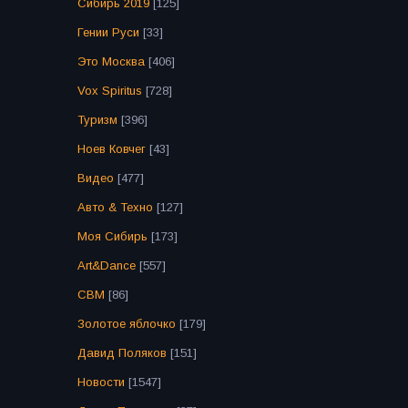
Сибирь 2019
[125]
Гении Руси
[33]
Это Москва
[406]
Vox Spiritus
[728]
Туризм
[396]
Ноев Ковчег
[43]
Видео
[477]
Авто & Техно
[127]
Моя Сибирь
[173]
Art&Dance
[557]
СВМ
[86]
Золотое яблочко
[179]
Давид Поляков
[151]
Новости
[1547]