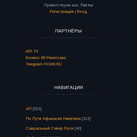
Приветствуем вас
,
Гость
!
Регистрация
|
Вход
ПАРТНЁРЫ
API TV
Космос 65 Ренессанс
Telegram POAN.RU
НАВИГАЦИЯ
АП
[523]
По Пути Афанасия Никитина
[113]
Сакральный Север Руси
[40]