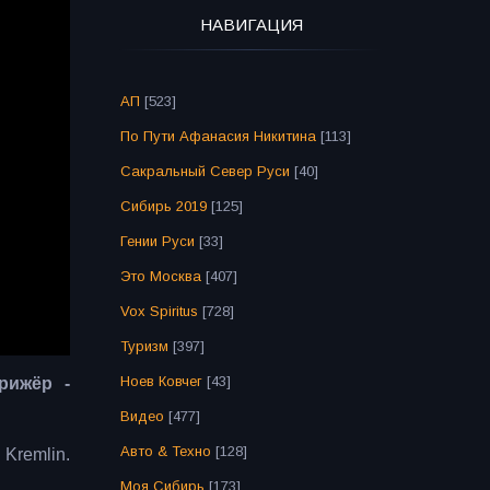
НАВИГАЦИЯ
АП
[523]
По Пути Афанасия Никитина
[113]
Сакральный Север Руси
[40]
Сибирь 2019
[125]
Гении Руси
[33]
Это Москва
[407]
Vox Spiritus
[728]
Туризм
[397]
Ноев Ковчег
[43]
рижёр -
Видео
[477]
Авто & Техно
[128]
 Kremlin.
Моя Сибирь
[173]