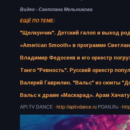
Видео - Светлана Мельникова
ЕЩЁ ПО ТЕМЕ:
"Щелкунчик". Детский галоп и выход род
«American Smooth» в программе Светлан
Владимир Федосеев и его оркестр погру
Танго "Ревность". Русский оркестр попу
Валерий Гаврилин. "Вальс" из сюиты "Д
Вальс к драме «Маскарад». Арам Хачат
API TV DANCE -
http://apitvdance.ru
​ POAN.Ru -
htt