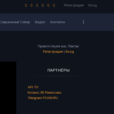
Регистрация
Вход
Сакральный Север
Видео
Контакты
Приветствуем вас
,
Гость
!
Регистрация
|
Вход
ПАРТНЁРЫ
API TV
Космос 65 Ренессанс
Telegram POAN.RU