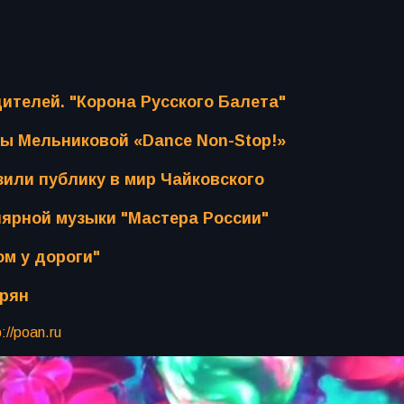
ителей. "Корона Русского Балета"
ы Мельниковой «Dance Non-Stop!»
зили публику в мир Чайковского
лярной музыки "Мастера России"
ом у дороги"
урян
p://poan.ru