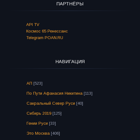
ПАРТНЁРЫ
API TV
Космос 65 Ренессанс
Telegram POAN.RU
НАВИГАЦИЯ
АП
[523]
По Пути Афанасия Никитина
[113]
Сакральный Север Руси
[40]
Сибирь 2019
[125]
Гении Руси
[33]
Это Москва
[406]