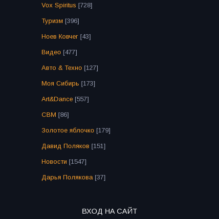
Vox Spiritus
[728]
Туризм
[396]
Ноев Ковчег
[43]
Видео
[477]
Авто & Техно
[127]
Моя Сибирь
[173]
Art&Dance
[557]
СВМ
[86]
Золотое яблочко
[179]
Давид Поляков
[151]
Новости
[1547]
Дарья Полякова
[37]
ВХОД НА САЙТ