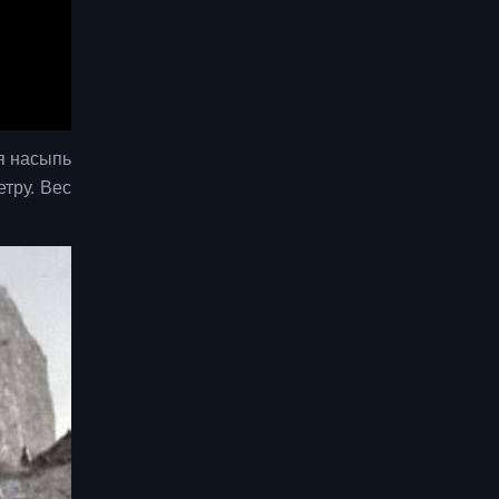
я насыпь
тру. Вес