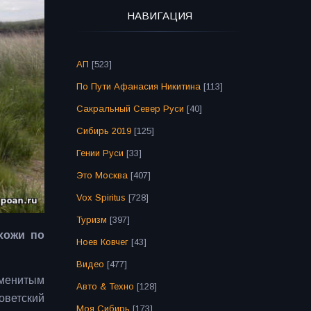
НАВИГАЦИЯ
АП
[523]
По Пути Афанасия Никитина
[113]
Сакральный Север Руси
[40]
Сибирь 2019
[125]
Гении Руси
[33]
Это Москва
[407]
Vox Spiritus
[728]
Туризм
[397]
хожи по
Ноев Ковчег
[43]
Видео
[477]
аменитым
Авто & Техно
[128]
оветский
Моя Сибирь
[173]