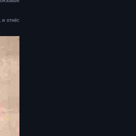
ронзовые
 и отнёс