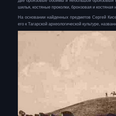
две бронзовые обоймы и небольшой бронзовый но
шилья, костяные проколки, бронзовая и костяная 
На основании найденных предметов Сергей Кисел
его к Тагарской археологической культуре, названи