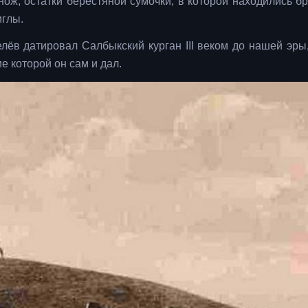
ж, остатки берестяной сумочки, в которой находились б
иглы.
ёв датировал Салбыкский курган III веком до нашей эры,
е которой он сам и дал.