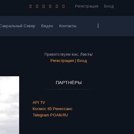
Регистрация
Вход
Сакральный Север
Видео
Контакты
Приветствуем вас
,
Гость
!
Регистрация
|
Вход
ПАРТНЁРЫ
API TV
Космос 65 Ренессанс
Telegram POAN.RU