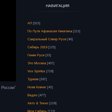
НАВИГАЦИЯ
АП
[523]
По Пути Афанасия Никитина
[113]
Сакральный Север Руси
[40]
Сибирь 2019
[125]
Гении Руси
[33]
Это Москва
[407]
Vox Spiritus
[728]
Туризм
[397]
Ноев Ковчег
[43]
 России"
Видео
[477]
Авто & Техно
[128]
Моя Сибирь
[173]