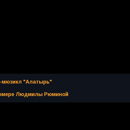
но-мюзикл "Алатырь"
 номере Людмилы Рюминой