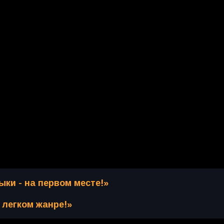
ки - на первом месте!»
 легком жанре!»