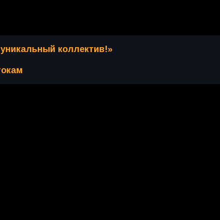
 уникальный коллектив!»
токам