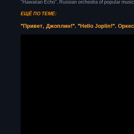
"Hawaiian Echo". Russian orchestra of popular musi
ЕЩЁ ПО ТЕМЕ:
"Привет, Джоплин!". "Hello Joplin!". Орк