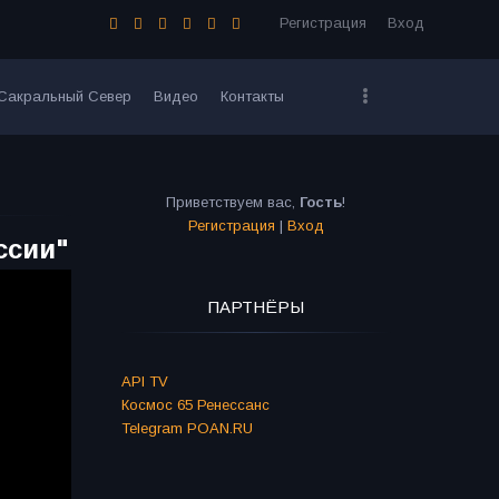
Регистрация
Вход
Сакральный Север
Видео
Контакты
Приветствуем вас
,
Гость
!
Регистрация
|
Вход
ссии"
ПАРТНЁРЫ
API TV
Космос 65 Ренессанс
Telegram POAN.RU