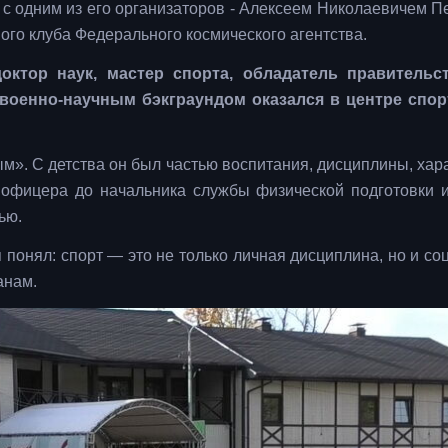
с одним из его организаторов - Алексеем Николаевичем П
го клуба Федерального космического агентства.
октор наук, мастер спорта, обладатель правительс
м военно-научным бэкграундом оказался в центре спо
м». С детства он был частью воспитания, дисциплины, хара
 офицера до начальника службы физической подготовки и
ью.
 понял: спорт — это не только личная дисциплина, но и со
анам.