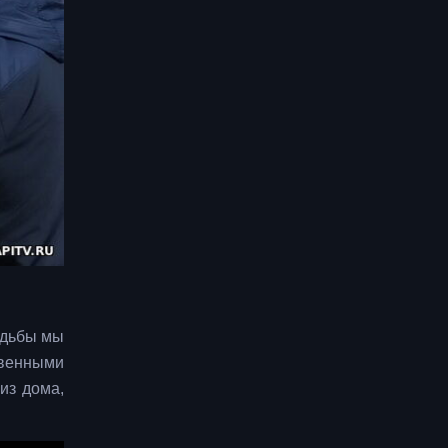
одьбы мы
твенными
из дома,