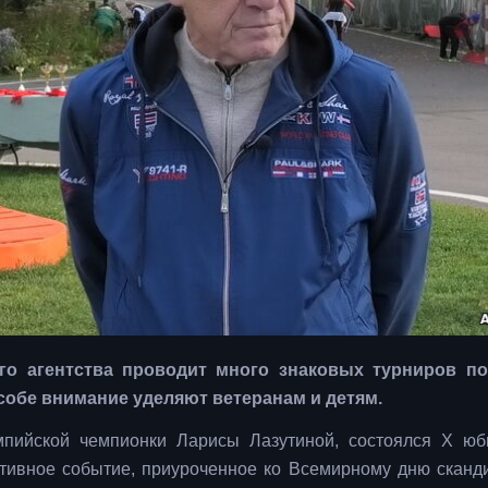
го агентства проводит много знаковых турниров п
собе внимание уделяют ветеранам и детям.
мпийской чемпионки Ларисы Лазутиной, состоялся X ю
тивное событие, приуроченное ко Всемирному дню сканд