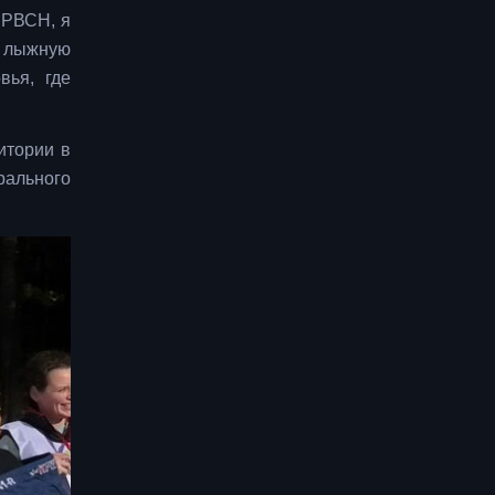
 РВСН, я
ю лыжную
вья, где
итории в
рального