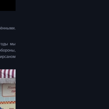
лёнными.
 годы мы
обороны,
Кирсаном