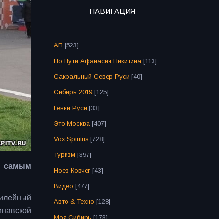
НАВИГАЦИЯ
АП
[523]
По Пути Афанасия Никитина
[113]
Сакральный Север Руси
[40]
Сибирь 2019
[125]
Гении Руси
[33]
Это Москва
[407]
Vox Spiritus
[728]
Туризм
[397]
о самым
Ноев Ковчег
[43]
Видео
[477]
билейный
Авто & Техно
[128]
инавской
Моя Сибирь
[173]