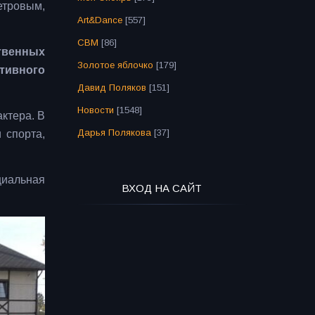
етровым,
Art&Dance
[557]
СВМ
[86]
твенных
Золотое яблочко
[179]
ртивного
Давид Поляков
[151]
Новости
[1548]
ктера. В
Дарья Полякова
[37]
 спорта,
циальная
ВХОД НА САЙТ