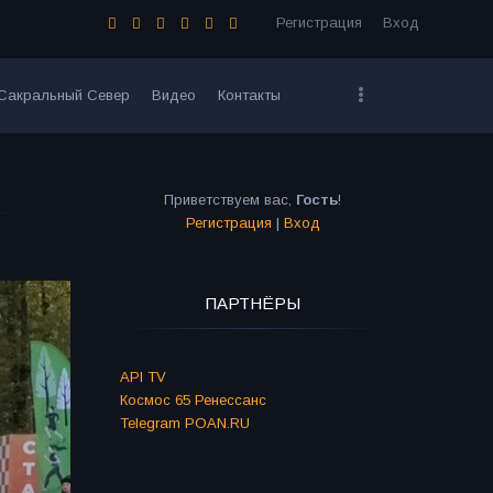
Регистрация
Вход
Сакральный Север
Видео
Контакты
Приветствуем вас
,
Гость
!
Регистрация
|
Вход
ПАРТНЁРЫ
API TV
Космос 65 Ренессанс
Telegram POAN.RU