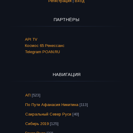
Регистрация
|
Вход
ПАРТНЁРЫ
API TV
Космос 65 Ренессанс
Telegram POAN.RU
НАВИГАЦИЯ
АП
[523]
По Пути Афанасия Никитина
[113]
Сакральный Север Руси
[40]
Сибирь 2019
[125]