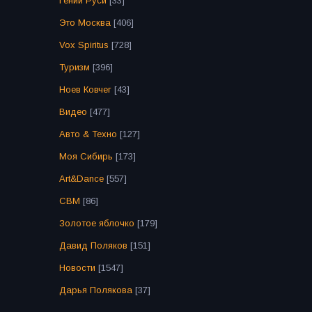
Гении Руси
[33]
Это Москва
[406]
Vox Spiritus
[728]
Туризм
[396]
Ноев Ковчег
[43]
Видео
[477]
Авто & Техно
[127]
Моя Сибирь
[173]
Art&Dance
[557]
СВМ
[86]
Золотое яблочко
[179]
Давид Поляков
[151]
Новости
[1547]
Дарья Полякова
[37]