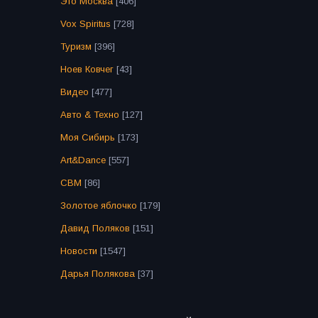
Это Москва
[406]
Vox Spiritus
[728]
Туризм
[396]
Ноев Ковчег
[43]
Видео
[477]
Авто & Техно
[127]
Моя Сибирь
[173]
Art&Dance
[557]
СВМ
[86]
Золотое яблочко
[179]
Давид Поляков
[151]
Новости
[1547]
Дарья Полякова
[37]