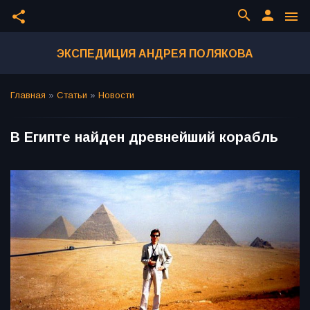
search
person
share
menu
ЭКСПЕДИЦИЯ АНДРЕЯ ПОЛЯКОВА
Главная
»
Статьи
»
Новости
В Египте найден древнейший корабль