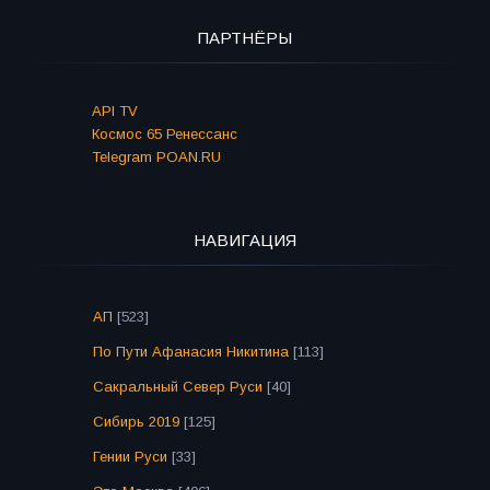
ПАРТНЁРЫ
API TV
Космос 65 Ренессанс
Telegram POAN.RU
НАВИГАЦИЯ
АП
[523]
По Пути Афанасия Никитина
[113]
Сакральный Север Руси
[40]
Сибирь 2019
[125]
Гении Руси
[33]