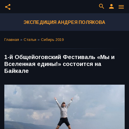
search
person
share
menu
ЭКСПЕДИЦИЯ АНДРЕЯ ПОЛЯКОВА
Главная
»
Статьи
»
Сибирь 2019
1-й Общейоговский Фестиваль «Мы и
Вселенная едины!» состоится на
Байкале