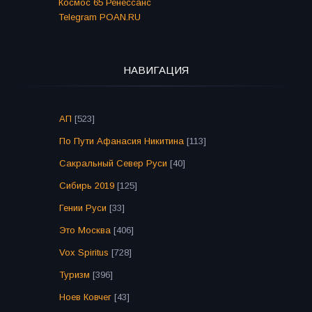
Космос 65 Ренессанс
Telegram POAN.RU
НАВИГАЦИЯ
АП
[523]
По Пути Афанасия Никитина
[113]
Сакральный Север Руси
[40]
Сибирь 2019
[125]
Гении Руси
[33]
Это Москва
[406]
Vox Spiritus
[728]
Туризм
[396]
Ноев Ковчег
[43]