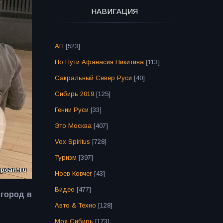
НАВИГАЦИЯ
АП
[523]
По Пути Афанасия Никитина
[113]
Сакральный Север Руси
[40]
Сибирь 2019
[125]
Гении Руси
[33]
Это Москва
[407]
Vox Spiritus
[728]
Туризм
[397]
Ноев Ковчег
[43]
Видео
[477]
 город в
Авто & Техно
[128]
Моя Сибирь
[173]