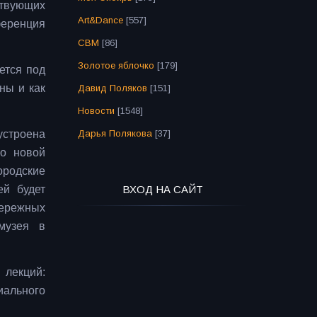
ствующих
Art&Dance
[557]
ференция
СВМ
[86]
Золотое яблочко
[179]
ется под
ны и как
Давид Поляков
[151]
Новости
[1548]
Дарья Полякова
[37]
устроена
 о новой
ородские
ВХОД НА САЙТ
ей будет
бережных
музея в
 лекций:
иального