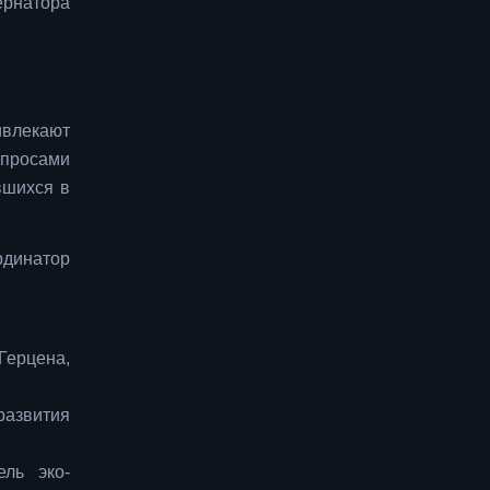
ернатора
ивлекают
опросами
вшихся в
рдинатор
Герцена,
развития
ель эко-