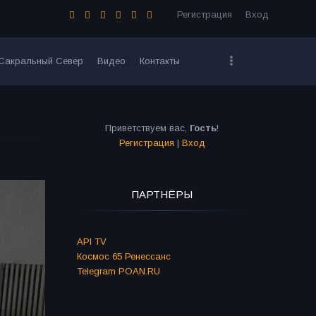
Регистрация
Вход
Сакральный Север
Видео
Контакты
Приветствуем вас
,
Гость
!
Регистрация
|
Вход
ПАРТНЁРЫ
API TV
Космос 65 Ренессанс
Telegram POAN.RU