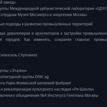
ий завод»
группы Международной урбанистической лаборатории «ЦЕН
отрудник Музея Мосэнерго и энергетики Москвы
новые подходы к развитию промышленных территорий
дах девелоперов и архитекторов к застройке промышленн
ия городов. Как изменять, сохраняя главное: промы
снователь Citymakers
руппы «Эталон»
хитектурной группы DNK ag
ента Наро-Фоминской шелковой фабрики
 и ревалоризации культурного наследия «Ре-Школа»
овочного объединения №4 Института Генплана Москвы