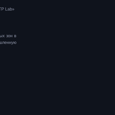
ТР Lab»
ых зон в
шленную