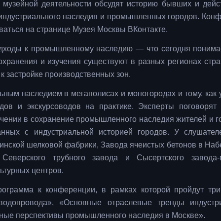
и музейной деятельности обсудят историю бывших и дей
 индустриального наследия и промышленных городов. Кон
ваться на странице Музея Москвы ВКонтакте.
одходы к промышленному наследию — что сегодня понима
хранения и изучения существуют в разных регионах стра
к застройке производственных зон.
ьным наследием в мегаполисах и моногородах и тому, как 
едов и экскурсоводов на практике. Эксперты поговорят
ечении в сохранение промышленного наследия жителей и г
занных с индустриальной историей городов. У слушател
инской шелковой фабрики, Завода ячеистых бетонов в На
 Северского трубного завода и Сысертского завода-
ьтурных центров.
ограмма к конференции, в рамках которой пройдут три
 водопровода», «Основные отраслевые тренды индустр
чные перспективы промышленного наследия в Москве».