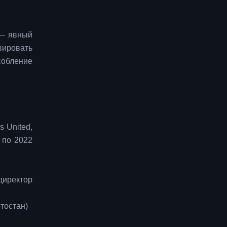
 — явный
ировать
собление
 United,
 по 2022
директор
тостан)