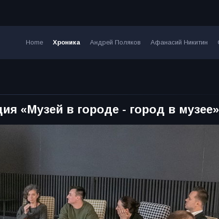
Home
Хроника
Андрей Поляков
Афанасий Никитин
ия «Музей в городе - город в музее»