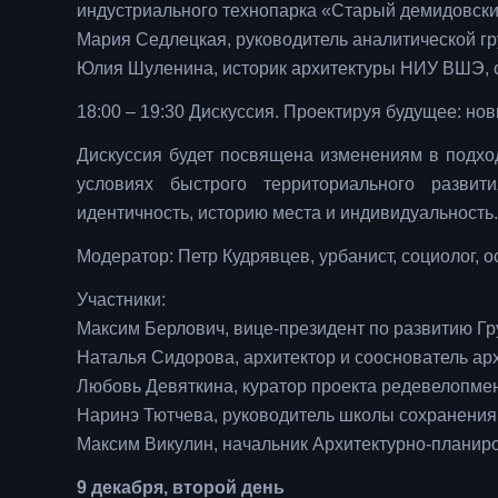
индустриального технопарка «Старый демидовск
Мария Седлецкая, руководитель аналитической 
Юлия Шуленина, историк архитектуры НИУ ВШЭ, с
18:00 – 19:30 Дискуссия. Проектируя будущее: 
Дискуссия будет посвящена изменениям в подхо
условиях быстрого территориального развит
идентичность, историю места и индивидуальность.
Модератор: Петр Кудрявцев, урбанист, социолог, о
Участники:
Максим Берлович, вице-президент по развитию Г
Наталья Сидорова, архитектор и сооснователь ар
Любовь Девяткина, куратор проекта редевелопм
Наринэ Тютчева, руководитель школы сохранения
Максим Викулин, начальник Архитектурно-планир
9 декабря, второй день