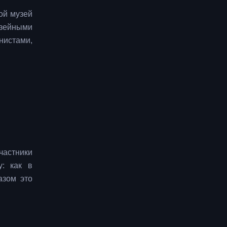
ой музей
зейными
истами,
частники
у: как в
азом это