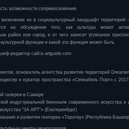
ность: возможности соприкосновения
 включение их в социокультурный ландшафт территорий
тся на обсуждении того, как культура может актив
ым район или город, и от чего зависит успешное приспо
ультурной функции и какой эта функция может быть.
 шеф-редактор сайта artguide.com
ектов, основатель агентства развития территорий Dreamers
продюсер и куратор пространства «Севкабель Порт» с 2017
ой галереи в Самаре
кой индустриальной биеннале современного искусства и 
скусства “ЗА АРТ”» (Екатеринбург)
ования и развития геопарка «Торатау» (Республика Башкор
культурные центры моногородов