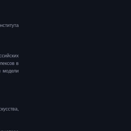
нститута
ссийских
лексов в
и модели
кусства,