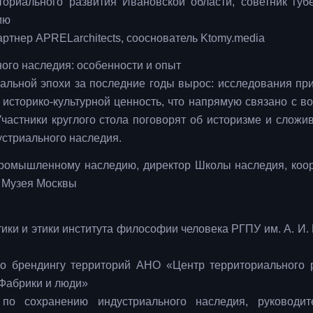
ориального развития Ивановской области, советник губ
ию
ртнер APRELarchitects, сооcнователь Ktomy.media
ного наследия: особенности и опыт
альной эпохи за последние годы вырос: исследования пр
 историко-культурной ценность, что напрямую связано с в
частники круглого стола поговорят об историзме и сложи
устриального наследия.
 промышленному наследию, директор Школы наследия, коо
к Музея Москвы
ики и этики института философии человека РГПУ им. А. И. 
о брендингу территорий АНО «Центр территориального 
«Фабрики и люди»
 по сохранению индустриального наследия, руководит