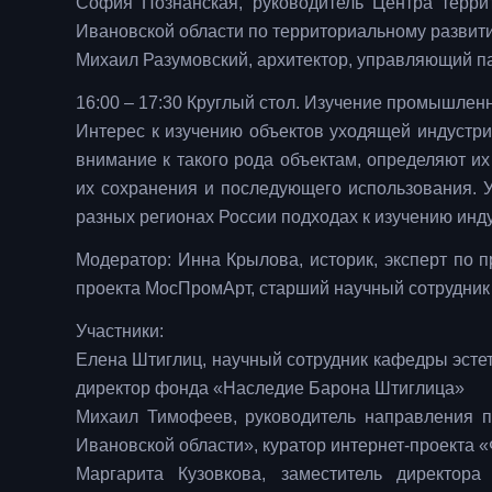
София Познанская, руководитель Центра террит
Ивановской области по территориальному развит
Михаил Разумовский, архитектор, управляющий па
16:00 – 17:30 Круглый стол. Изучение промышлен
Интерес к изучению объектов уходящей индустри
внимание к такого рода объектам, определяют их
их сохранения и последующего использования. У
разных регионах России подходах к изучению инд
Модератор: Инна Крылова, историк, эксперт по
проекта МосПромАрт, старший научный сотрудни
Участники:
Елена Штиглиц, научный сотрудник кафедры эстет
директор фонда «Наследие Барона Штиглица»
Михаил Тимофеев, руководитель направления п
Ивановской области», куратор интернет-проекта 
Маргарита Кузовкова, заместитель директора