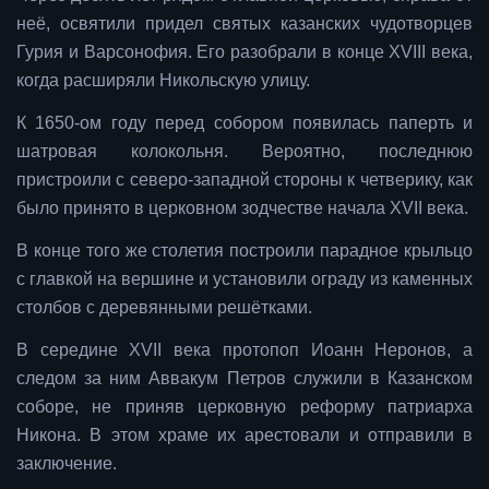
неё, освятили придел святых казанских чудотворцев
Гурия и Варсонофия. Его разобрали в конце XVIII века,
когда расширяли Никольскую улицу.
К 1650-ом году перед собором появилась паперть и
шатровая колокольня. Вероятно, последнюю
пристроили с северо-западной стороны к четверику, как
было принято в церковном зодчестве начала XVII века.
В конце того же столетия построили парадное крыльцо
с главкой на вершине и установили ограду из каменных
столбов с деревянными решётками.
В середине XVII века протопоп Иоанн Неронов, а
следом за ним Аввакум Петров служили в Казанском
соборе, не приняв церковную реформу патриарха
Никона. В этом храме их арестовали и отправили в
заключение.