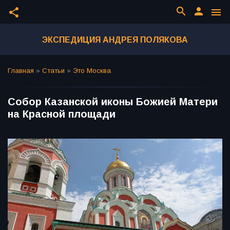
search
person
share
menu
ЭКСПЕДИЦИЯ АНДРЕЯ ПОЛЯКОВА
Главная
»
Статьи
»
Это Москва
Собор Казанской иконы Божией Матери
на Красной площади