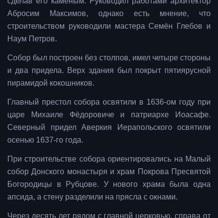
сделав его каменым. Руководил работами архитектор
Абросим Максимов, однако есть мнение, что
строительством руководили мастера Семён Глебов и
Наум Петров.
Собор был построен без столпов, имел четыре стороны
и два придела. Верх здания был покрыт пятиярусной
пирамидой кокошников.
Главный престол собора освятили в 1636-ом году при
царе Михаиле Фёдоровиче и патриархе Иоасафе.
Северный придел Аверкия Иерапольского освятили
осенью 1637-го года.
При строительстве собора ориентировались на Малый
собор Донского монастыря и храм Покрова Пресвятой
Богородицы в Рубцове.
У нового храма была одна
апсида, а стену разделили на прясла с окнами.
Через десять лет рядом с главной церковью, справа от