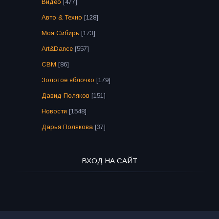
Видео
[477]
Авто & Техно
[128]
Моя Сибирь
[173]
Art&Dance
[557]
СВМ
[86]
Золотое яблочко
[179]
Давид Поляков
[151]
Новости
[1548]
Дарья Полякова
[37]
ВХОД НА САЙТ