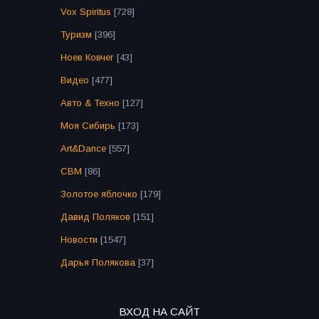
Vox Spiritus
[728]
Туризм
[396]
Ноев Ковчег
[43]
Видео
[477]
Авто & Техно
[127]
Моя Сибирь
[173]
Art&Dance
[557]
СВМ
[86]
Золотое яблочко
[179]
Давид Поляков
[151]
Новости
[1547]
Дарья Полякова
[37]
ВХОД НА САЙТ