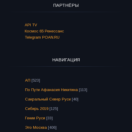
ПАРТНЁРЫ
API TV
Космос 65 Ренессанс
Telegram POAN.RU
НАВИГАЦИЯ
АП
[523]
По Пути Афанасия Никитина
[113]
Сакральный Север Руси
[40]
Сибирь 2019
[125]
Гении Руси
[33]
Это Москва
[406]