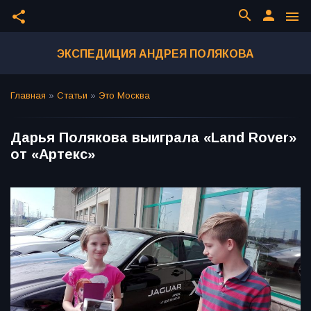
search
person
share
menu
ЭКСПЕДИЦИЯ АНДРЕЯ ПОЛЯКОВА
Главная
»
Статьи
»
Это Москва
Дарья Полякова выиграла «Land Rover»
от «Артекс»