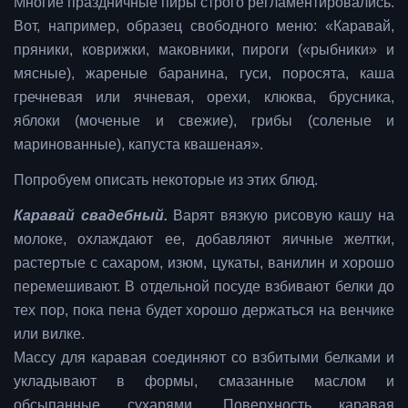
Многие праздничные пиры строго регламентировались.
Вот, например, образец свободного меню: «Каравай,
пряники, коврижки, маковники, пироги («рыбники» и
мясные), жареные баранина, гуси, поросята, каша
гречневая или ячневая, орехи, клюква, брусника,
яблоки (моченые и свежие), грибы (соленые и
маринованные), капуста квашеная».
Попробуем описать некоторые из этих блюд.
Каравай свадебный.
Варят вязкую рисовую кашу на
молоке, охлаждают ее, добавляют яичные желтки,
растертые с сахаром, изюм, цукаты, ванилин и хорошо
перемешивают. В отдельной посуде взбивают белки до
тех пор, пока пена будет хорошо держаться на венчике
или вилке.
Массу для каравая соединяют со взбитыми белками и
укладывают в формы, смазанные маслом и
обсыпанные сухарями. Поверхность каравая