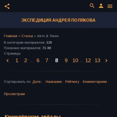
search
person
share
menu
ЭКСПЕДИЦИЯ АНДРЕЯ ПОЛЯКОВА
Главная
»
Статьи
»
Авто & Техно
В категории материалов
:
128
Показано материалов
:
71-80
Страницы
:
1
2
6
7
8
9
10
12
13
...
...
Сортировать по
:
Дате
·
Названию
·
Рейтингу
·
Комментариям
·
Просмотрам
Кремлёвские звёзды