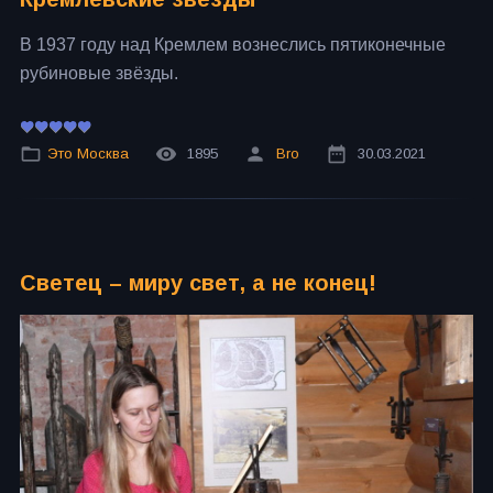
В 1937 году над Кремлем вознеслись пятиконечные
рубиновые звёзды.
Это Москва
1895
Bro
30.03.2021
Светец – миру свет, а не конец!