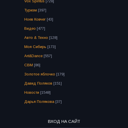
Vox Spiritus
[728]
Туризм
[397]
Ноев Ковчег
[43]
Видео
[477]
Авто & Техно
[128]
Моя Сибирь
[173]
Art&Dance
[557]
СВМ
[86]
Золотое яблочко
[179]
Давид Поляков
[151]
Новости
[1548]
Дарья Полякова
[37]
ВХОД НА САЙТ