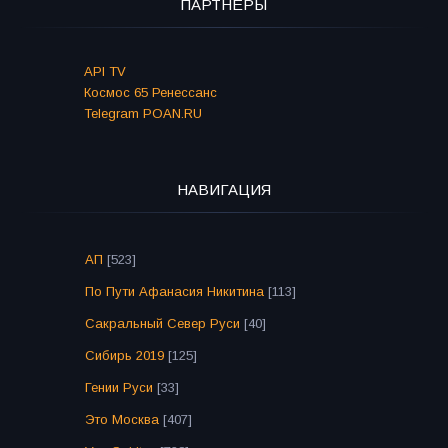
ПАРТНЁРЫ
API TV
Космос 65 Ренессанс
Telegram POAN.RU
НАВИГАЦИЯ
АП
[523]
По Пути Афанасия Никитина
[113]
Сакральный Север Руси
[40]
Сибирь 2019
[125]
Гении Руси
[33]
Это Москва
[407]