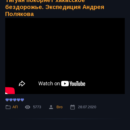
Тигуан покоряет хакасское
бездорожье. Экспедиция Андрея
Полякова
АП
5773
Bro
28.07.2020