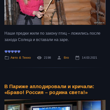
Наши предки жили по закону птиц – ложились после
захода Солнца и вставали на заре.
Авто & Техно
2198
Bro
14.03.2021
В Париже аплодировали и кричали:
«Браво! Россия – родина света!»