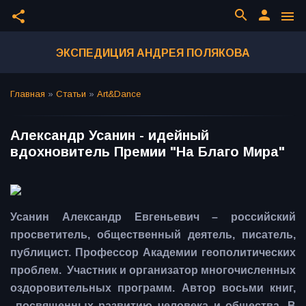
search
person
share
menu
ЭКСПЕДИЦИЯ АНДРЕЯ ПОЛЯКОВА
Главная
»
Статьи
»
Art&Dance
Александр Усанин - идейный
вдохновитель Премии "На Благо Мира"
Усанин Александр Евгеньевич – российский
просветитель, общественный деятель, писатель,
публицист. Профессор Академии геополитических
проблем. Участник и организатор многочисленных
оздоровительных программ. Автор восьми книг,
посвященных развитию человека и общества. В