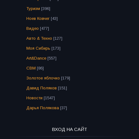
Туризм
[396]
Ноев Ковчег
[43]
Видео
[477]
Авто & Техно
[127]
Моя Сибирь
[173]
Art&Dance
[557]
СВМ
[86]
Золотое яблочко
[179]
Давид Поляков
[151]
Новости
[1547]
Дарья Полякова
[37]
ВХОД НА САЙТ