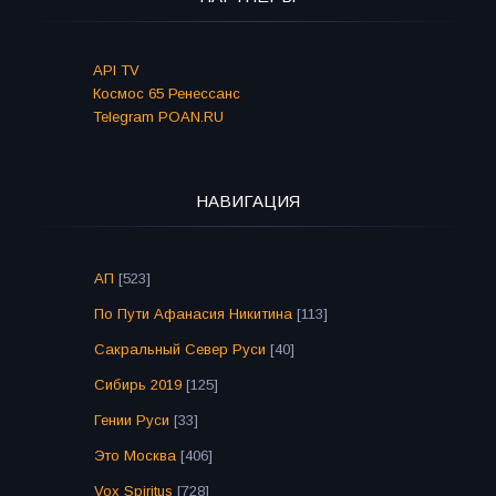
API TV
Космос 65 Ренессанс
Telegram POAN.RU
НАВИГАЦИЯ
АП
[523]
По Пути Афанасия Никитина
[113]
Сакральный Север Руси
[40]
Сибирь 2019
[125]
Гении Руси
[33]
Это Москва
[406]
Vox Spiritus
[728]