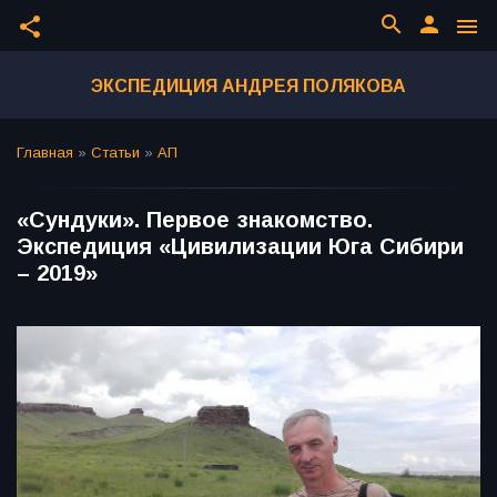
search
person
share
menu
ЭКСПЕДИЦИЯ АНДРЕЯ ПОЛЯКОВА
Главная
»
Статьи
»
АП
«Сундуки». Первое знакомство.
Экспедиция «Цивилизации Юга Сибири
– 2019»