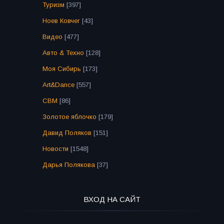
Туризм
[397]
Ноев Ковчег
[43]
Видео
[477]
Авто & Техно
[128]
Моя Сибирь
[173]
Art&Dance
[557]
СВМ
[86]
Золотое яблочко
[179]
Давид Поляков
[151]
Новости
[1548]
Дарья Полякова
[37]
ВХОД НА САЙТ