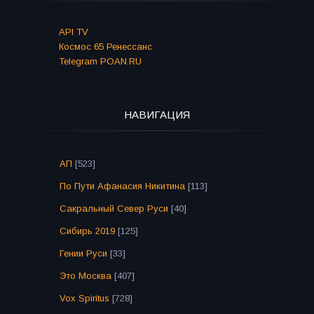
API TV
Космос 65 Ренессанс
Telegram POAN.RU
НАВИГАЦИЯ
АП
[523]
По Пути Афанасия Никитина
[113]
Сакральный Север Руси
[40]
Сибирь 2019
[125]
Гении Руси
[33]
Это Москва
[407]
Vox Spiritus
[728]