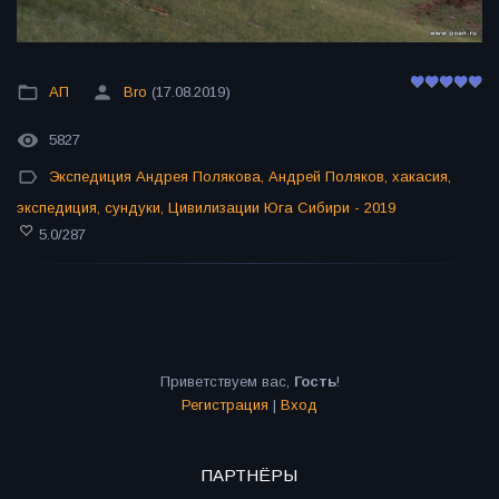
АП
Bro
(17.08.2019)
5827
Экспедиция Андрея Полякова
,
Андрей Поляков
,
хакасия
,
экспедиция
,
сундуки
,
Цивилизации Юга Сибири - 2019
5.0
/
287
Приветствуем вас
,
Гость
!
Регистрация
|
Вход
ПАРТНЁРЫ