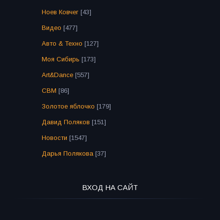
Ноев Ковчег
[43]
Видео
[477]
Авто & Техно
[127]
Моя Сибирь
[173]
Art&Dance
[557]
СВМ
[86]
Золотое яблочко
[179]
Давид Поляков
[151]
Новости
[1547]
Дарья Полякова
[37]
ВХОД НА САЙТ