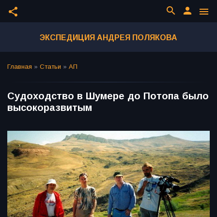
search
person
share
menu
ЭКСПЕДИЦИЯ АНДРЕЯ ПОЛЯКОВА
Главная
»
Статьи
»
АП
Судоходство в Шумере до Потопа было
высокоразвитым