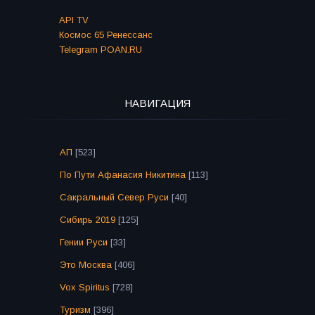
API TV
Космос 65 Ренессанс
Telegram POAN.RU
НАВИГАЦИЯ
АП
[523]
По Пути Афанасия Никитина
[113]
Сакральный Север Руси
[40]
Сибирь 2019
[125]
Гении Руси
[33]
Это Москва
[406]
Vox Spiritus
[728]
Туризм
[396]