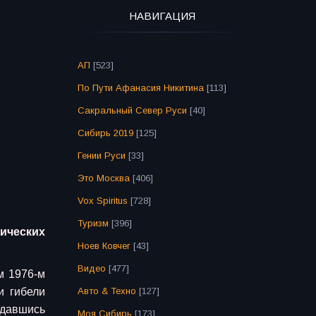
НАВИГАЦИЯ
АП
[523]
По Пути Афанасия Никитина
[113]
Сакральный Север Руси
[40]
Сибирь 2019
[125]
Гении Руси
[33]
Это Москва
[406]
Vox Spiritus
[728]
Туризм
[396]
ических
Ноев Ковчег
[43]
Видео
[477]
м 1976-м
и гибели
Авто & Техно
[127]
ждавшись
Моя Сибирь
[173]