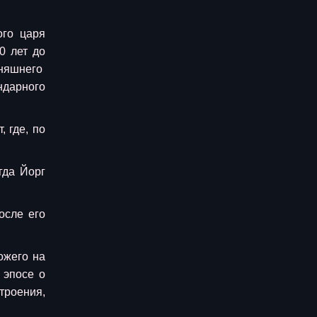
ого царя
0 лет до
дняшнего
ндарного
 где, по
гда Йорг
осле его
ожего на
 эпосе о
троения,