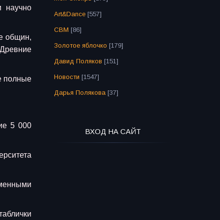
и научно
Art&Dance
[557]
СВМ
[86]
е общин,
Золотое яблочко
[179]
 Древние
Давид Поляков
[151]
Новости
[1547]
е полные
Дарья Полякова
[37]
ие 5 000
ВХОД НА САЙТ
ерситета
ьменными
таблички