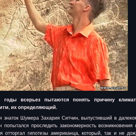
 годы всерьез пытаются понять причину климат
ритм, их определяющий.
и знаток Шумера Захария Ситчин, выпустивший в далеко
он попытался проследить закономерность возникновения 
я отторгал гипотезы американца, который, так и не до