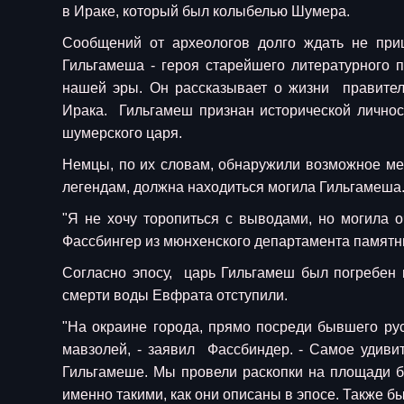
в Ираке, который был колыбелью Шумера.
Сообщений от археологов долго ждать не при
Гильгамеша - героя старейшего литературного 
нашей эры. Он рассказывает о жизни правителя
Ирака. Гильгамеш признан исторической личност
шумерского царя.
Немцы, по их словам, обнаружили возможное мес
легендам, должна находиться могила Гильгамеша
"Я не хочу торопиться с выводами, но могила оч
Фассбингер из мюнхенского департамента памятн
Согласно эпосу, царь Гильгамеш был погребен 
смерти воды Евфрата отступили.
"На окраине города, прямо посреди бывшего ру
мавзолей, - заявил Фассбиндер. - Самое удиви
Гильгамеше. Мы провели раскопки на площади б
именно такими, как они описаны в эпосе. Также б