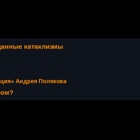
данные катаклизмы
иция» Андрея Полякова
ком?