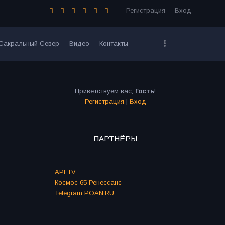
Регистрация
Вход
Сакральный Север
Видео
Контакты
Приветствуем вас
,
Гость
!
Регистрация
|
Вход
ПАРТНЁРЫ
API TV
Космос 65 Ренессанс
Telegram POAN.RU