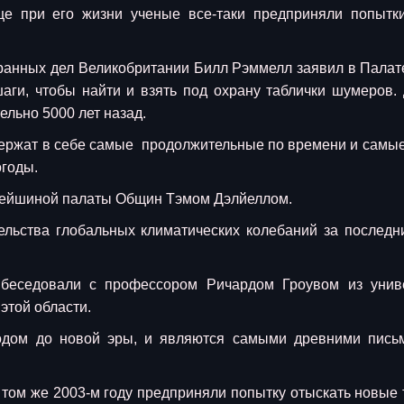
ще при его жизни ученые все-таки предприняли попытк
транных дел Великобритании Билл Рэммелл заявил в Палат
аги, чтобы найти и взять под охрану таблички шумеров.
льно 5000 лет назад.
держат в себе самые продолжительные по времени и самы
огоды.
арейшиной палаты Общин Тэмом Дэлйеллом.
льства глобальных климатических колебаний за последн
 беседовали с профессором Ричардом Гроувом из унив
этой области.
 годом до новой эры, и являются самыми древними пис
 том же 2003-м году предприняли попытку отыскать новые 