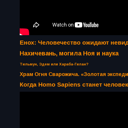
Енох: Человечество ожидают неви
Нахичевань, могила Ноя и наука
Тильмун, Эдем или Хараба-Гилан?
Храм Огня Сварожича. «Золотая экспед
Когда Homo Sapiens станет челове