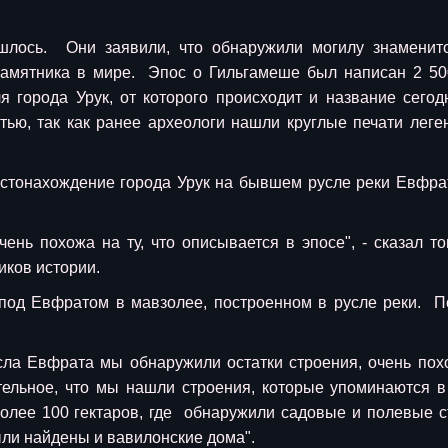
шлось. Они заявили, что обнаружили могилу знаменит
памятника в мире. Эпос о Гильгамеше был написан 2 50
 города Урук, от которого происходит и название сего
ью, так как ранее археологи нашли круглые печати леге
тонахождение города Урук на бывшем русле реки Евфрат,
.
ень похожа на ту, что описывается в эпосе", - сказал то
иков истории.
под Евфратом в мавзолее, построенном в русле реки. П
сла Евфрата мы обнаружили остатки строения, очень пох
тельное, что мы нашли строения, которые упоминаются в
олее 100 гектаров, где обнаружили садовые и полевые с
ыли найдены и вавилонские дома".