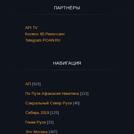
ПАРТНЁРЫ
API TV
Космос 65 Ренессанс
Telegram POAN.RU
НАВИГАЦИЯ
АП
[523]
По Пути Афанасия Никитина
[113]
Сакральный Север Руси
[40]
Сибирь 2019
[125]
Гении Руси
[33]
Это Москва
[407]