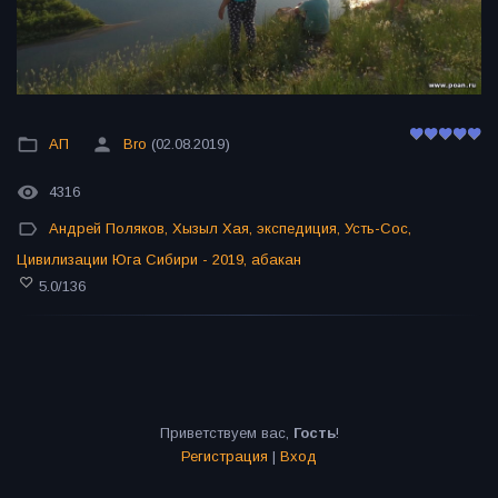
АП
Bro
(02.08.2019)
4316
Андрей Поляков
,
Хызыл Хая
,
экспедиция
,
Усть-Сос
,
Цивилизации Юга Сибири - 2019
,
абакан
5.0
/
136
Приветствуем вас
,
Гость
!
Регистрация
|
Вход