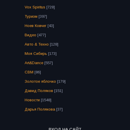
Vox Spiritus
[728]
Туризм
[397]
Ноев Ковчег
[43]
Видео
[477]
Авто & Техно
[128]
Моя Сибирь
[173]
Art&Dance
[557]
СВМ
[86]
Золотое яблочко
[179]
Давид Поляков
[151]
Новости
[1548]
Дарья Полякова
[37]
ВХОД НА САЙТ