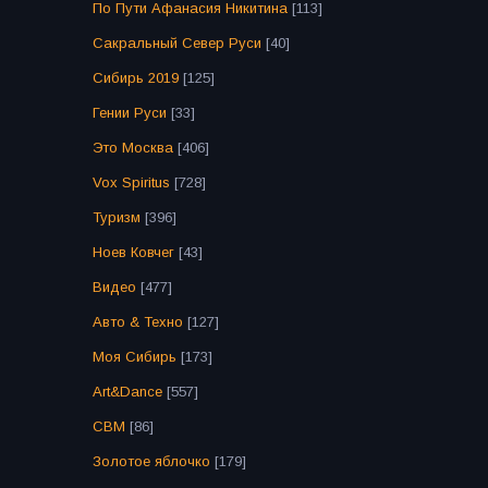
По Пути Афанасия Никитина
[113]
Сакральный Север Руси
[40]
Сибирь 2019
[125]
Гении Руси
[33]
Это Москва
[406]
Vox Spiritus
[728]
Туризм
[396]
Ноев Ковчег
[43]
Видео
[477]
Авто & Техно
[127]
Моя Сибирь
[173]
Art&Dance
[557]
СВМ
[86]
Золотое яблочко
[179]