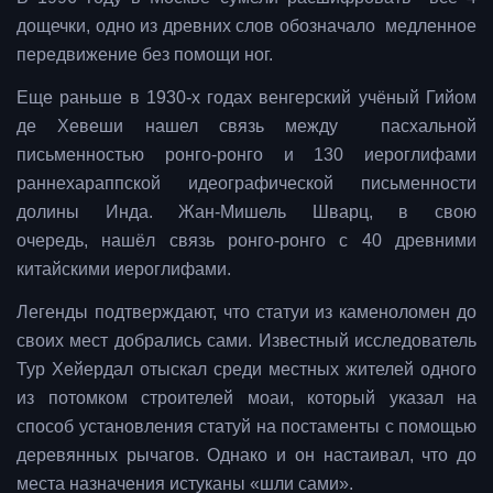
дощечки, одно из древних слов обозначало медленное
передвижение без помощи ног.
Еще раньше в 1930-х годах венгерский учёный Гийом
де Хевеши нашел связь между пасхальной
письменностью ронго-ронго и 130 иероглифами
раннехараппской идеографической письменности
долины Инда. Жан-Мишель Шварц, в свою
очередь, нашёл связь ронго-ронго с 40 древними
китайскими иероглифами.
Легенды подтверждают, что статуи из каменоломен до
своих мест добрались сами. Известный исследователь
Тур Хейердал отыскал среди местных жителей одного
из потомком строителей моаи, который указал на
способ установления статуй на постаменты с помощью
деревянных рычагов. Однако и он настаивал, что до
места назначения истуканы «шли сами».