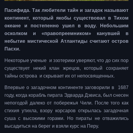
Пасифида. Так любители тайн и загадок называют
континент, который якобы существовал в Тихом
океане и постепенно ушел в воду. Небольшим
осколком и «правопреемником» канувшей в
небытие мистической Атлантиды считают остров
Пасхи.
Некоторые ученые и эзотерики уверяют, что до сих пор
существует некий клан жрецов, который сохраняет
тайны острова и скрывает их от непосвященных.
Впервые о загадочном континенте заговорили в 1687
году, когда корабль пирата Эдварда Дэвиса, был снесен
непогодой далеко от побережья Чили. После того как
стихия утихла, взору корсаров открылась загадочная
суша с высокими горами. Но пираты не отважились
высадиться на берег и взяли курс на Перу.