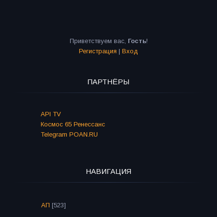
Приветствуем вас
,
Гость
!
Регистрация
|
Вход
ПАРТНЁРЫ
API TV
Космос 65 Ренессанс
Telegram POAN.RU
НАВИГАЦИЯ
АП
[523]