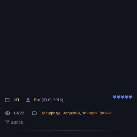
АП
Bro
(03.01.2016)
19722
Пасифида
,
истуканы
,
тоннели
,
пасхи
5.0
/
115