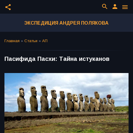
search
person
share
menu
ЭКСПЕДИЦИЯ АНДРЕЯ ПОЛЯКОВА
Главная
»
Статьи
»
АП
Пасифида Пасхи: Тайна истуканов