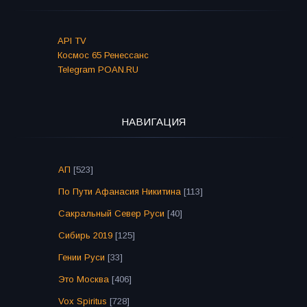
API TV
Космос 65 Ренессанс
Telegram POAN.RU
НАВИГАЦИЯ
АП
[523]
По Пути Афанасия Никитина
[113]
Сакральный Север Руси
[40]
Сибирь 2019
[125]
Гении Руси
[33]
Это Москва
[406]
Vox Spiritus
[728]