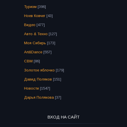
Туризм
[396]
Ноев Ковчег
[43]
Видео
[477]
Авто & Техно
[127]
Моя Сибирь
[173]
Art&Dance
[557]
СВМ
[86]
Золотое яблочко
[179]
Давид Поляков
[151]
Новости
[1547]
Дарья Полякова
[37]
ВХОД НА САЙТ