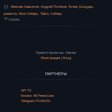
Максим Завьялов
,
Андрей Поляков
,
бочки
,
Бондарь
,
ремесло
,
Моя Сибирь
,
Тайга
,
Сибирь
5.0
/
254
Приветствуем вас
,
Гость
!
Регистрация
|
Вход
ПАРТНЁРЫ
API TV
Космос 65 Ренессанс
Telegram POAN.RU