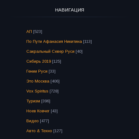
НАВИГАЦИЯ
АП
[523]
По Пути Афанасия Никитина
[113]
Сакральный Север Руси
[40]
Сибирь 2019
[125]
Гении Руси
[33]
Это Москва
[406]
Vox Spiritus
[728]
Туризм
[396]
Ноев Ковчег
[43]
Видео
[477]
Авто & Техно
[127]