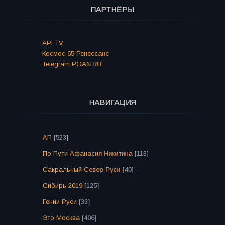
ПАРТНЁРЫ
API TV
Космос 65 Ренессанс
Telegram POAN.RU
НАВИГАЦИЯ
АП
[523]
По Пути Афанасия Никитина
[113]
Сакральный Север Руси
[40]
Сибирь 2019
[125]
Гении Руси
[33]
Это Москва
[406]