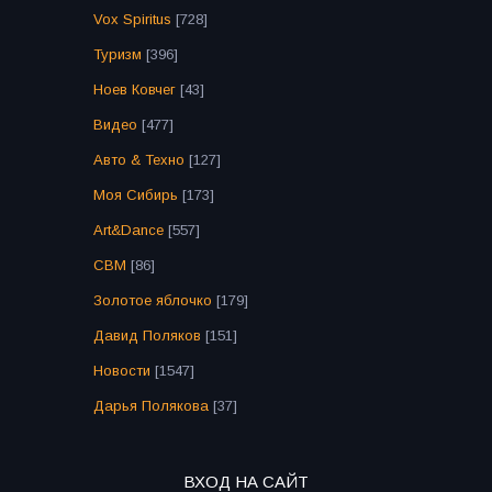
Vox Spiritus
[728]
Туризм
[396]
Ноев Ковчег
[43]
Видео
[477]
Авто & Техно
[127]
Моя Сибирь
[173]
Art&Dance
[557]
СВМ
[86]
Золотое яблочко
[179]
Давид Поляков
[151]
Новости
[1547]
Дарья Полякова
[37]
ВХОД НА САЙТ