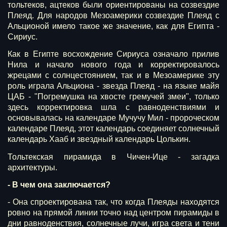
тольтеков, ацтеков были ориентированы на созвездие
Плеяд. Для народов Мезоамерики созвездие Плеяд с
Альционой имело такое же значение, как для Египта -
Сириус.
Как в Египте восхождение Сириуса означало прилив
Нила и начало нового года и корректировалось
жрецами с солнцестоянием, так и в Мезоамерике эту
роль играла Альциона - звезда Плеяд - на языке майя
ЦАБ - "Погремушка на хвосте гремучей змеи", только
здесь корректировка шла с равноденствиями и
основывалась на календаре Мучучу Мил - пророческом
календаре Плеяд, этот календарь соединяет солнечный
календарь Хааб и звездный календарь Цолькин.
Тольтекская пирамида в Чичен-Ице - загадка
архитектуры.
- В чем она заключается?
- Она спроектирована так, что когда Плеяды находятся
ровно на прямой линии точно над центром пирамиды в
дни равноденствия, солнечные лучи, игра света и тени