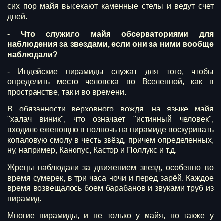
сих пор майя высекают каменные стелы и ведут счет
дней.
- Что служило майя обсерваториями для
наблюдения за звездами, если они за ними вообще
наблюдали?
- Индейские пирамиды служат для того, чтобы
определить место человека во Вселенной, как в
пространстве, так и во времени.
В обязанности верховного вождя, на языке майя
"халач виник", что означает "истинный человек",
входило еженощно в полночь на пирамиде воскуривать
копаловую смолу в честь звёзд, причем определенных,
ну, например, Канопус, Кастор и Поллукс и т.д.
Жрецы наблюдали за движением звезд, особенно во
время сумерек, в три часа ночи и перед зарёй. Каждое
время возвещалось боем барабанов и звуками труб из
пирамид.
Многие пирамиды, и не только у майя, но также у