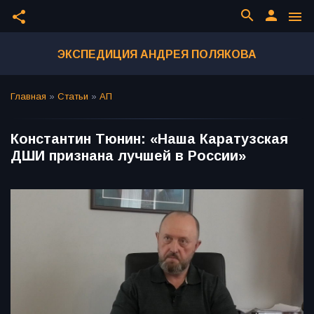
search
person
share
menu
ЭКСПЕДИЦИЯ АНДРЕЯ ПОЛЯКОВА
Главная
»
Статьи
»
АП
Константин Тюнин: «Наша Каратузская
ДШИ признана лучшей в России»