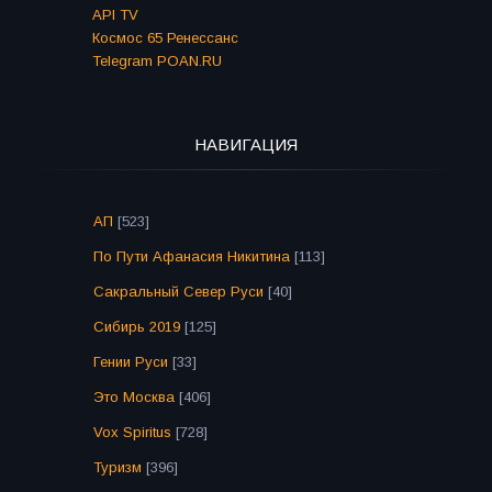
API TV
Космос 65 Ренессанс
Telegram POAN.RU
НАВИГАЦИЯ
АП
[523]
По Пути Афанасия Никитина
[113]
Сакральный Север Руси
[40]
Сибирь 2019
[125]
Гении Руси
[33]
Это Москва
[406]
Vox Spiritus
[728]
Туризм
[396]