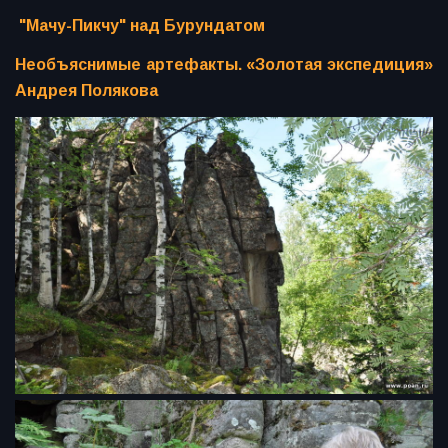
"Мачу-Пикчу" над Бурундатом
Необъяснимые артефакты. «Золотая экспедиция»
Андрея Полякова