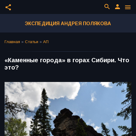
search
person
share
menu
ЭКСПЕДИЦИЯ АНДРЕЯ ПОЛЯКОВА
Главная
»
Статьи
»
АП
«Каменные города» в горах Сибири. Что
это?