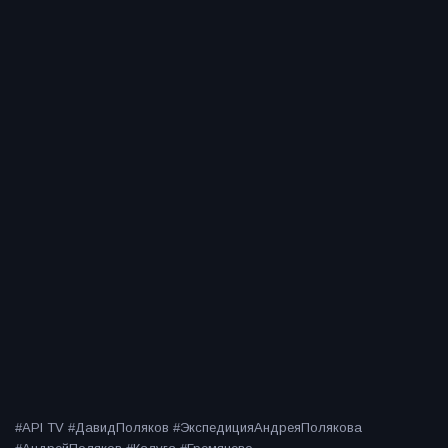
#API TV #ДавидПоляков #ЭкспедицияАндреяПолякова