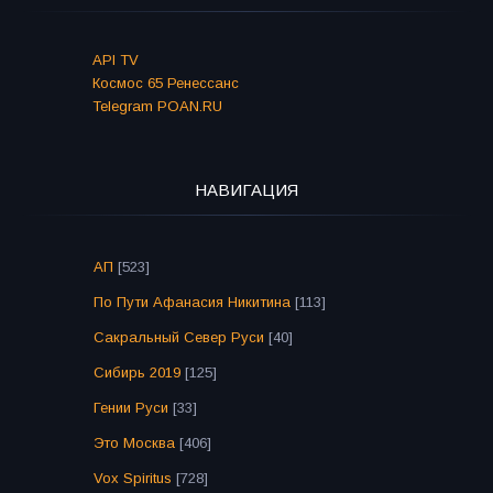
API TV
Космос 65 Ренессанс
Telegram POAN.RU
НАВИГАЦИЯ
АП
[523]
По Пути Афанасия Никитина
[113]
Сакральный Север Руси
[40]
Сибирь 2019
[125]
Гении Руси
[33]
Это Москва
[406]
Vox Spiritus
[728]