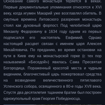
Основание самого монастыря теряется в веках.
Первые документальные упоминания относятся к XVI
веку, когда игумен Макарий уже возглавлял обитель. В
смутные времена Литовского разорения монастырь
стоял как духовный форпост. Под челобитной царю
Михаилу Федоровичу в 1634 году одним из первых
подписался его настоятель Евфимий. Однако
настоящий расцвет связан с именем царя Алексея
Михайловича. По преданию, во время остановки на
пути в Киев ему на монастырской горке (с тех пор
называемой «Беседой») явилась Сама Пресвятая
Богородица. Пораженный красотой места и чудным
видением, благочестивый царь пожертвовал средства
на возведение величественного пятиглавого
Успенского собора, освященного в 80-е годы XVII века.
Спустя два десятилетия тщанием братии был построен
однокупольный храм Георгия Победоносца.