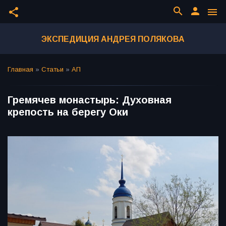
search
person
share
menu
ЭКСПЕДИЦИЯ АНДРЕЯ ПОЛЯКОВА
Главная
»
Статьи
»
АП
Гремячев монастырь: Духовная
крепость на берегу Оки