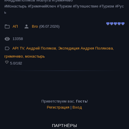
#АндрейПоляков #Калуга #Гремячево
#Монастырь #ГремячийКлюч #Туризм #Путешествие #Туризм #Рус
ь
АП
Bro
(06.07.2026)
13358
API TV
,
Андрей Поляков
,
Экспедиция Андрея Полякова
,
гремячево
,
монастырь
5.0
/
182
Приветствуем вас
,
Гость
!
Регистрация
|
Вход
ПАРТНЁРЫ