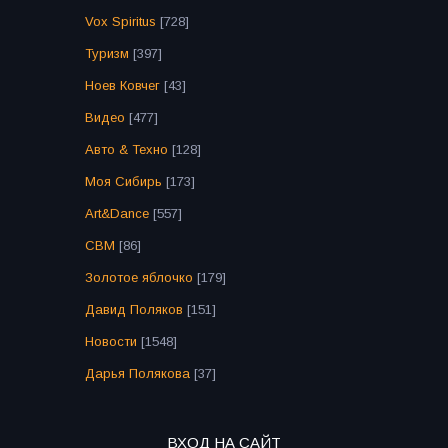
Vox Spiritus
[728]
Туризм
[397]
Ноев Ковчег
[43]
Видео
[477]
Авто & Техно
[128]
Моя Сибирь
[173]
Art&Dance
[557]
СВМ
[86]
Золотое яблочко
[179]
Давид Поляков
[151]
Новости
[1548]
Дарья Полякова
[37]
ВХОД НА САЙТ