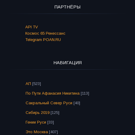
ПАРТНЁРЫ
API TV
Космос 65 Ренессанс
Telegram POAN.RU
НАВИГАЦИЯ
АП
[523]
По Пути Афанасия Никитина
[113]
Сакральный Север Руси
[40]
Сибирь 2019
[125]
Гении Руси
[33]
Это Москва
[407]