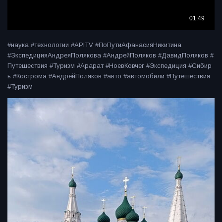
#наука #технологии #APITV #ПоПутиАфанасияНикитина
#ЭкспедицияАндреяПолякова #АндрейПоляков #ДавидПоляков #
Путешествия #Туризм #Арарат #НоевКовчег #Экспедиция #Сибир
ь #Кострома #АндрейПоляков #авто #автомобили #Путешествия
#Туризм