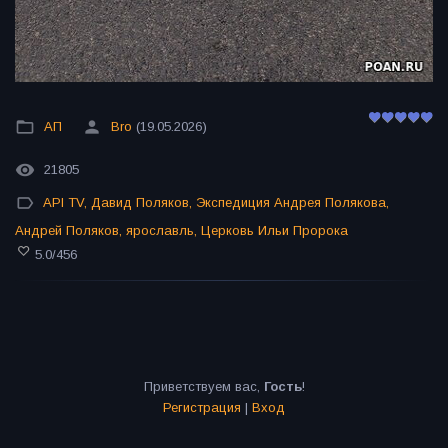
АП
Bro
(19.05.2026)
21805
API TV
,
Давид Поляков
,
Экспедиция Андрея Полякова
,
Андрей Поляков
,
ярославль
,
Церковь Ильи Пророка
5.0
/
456
Приветствуем вас
,
Гость
!
Регистрация
|
Вход