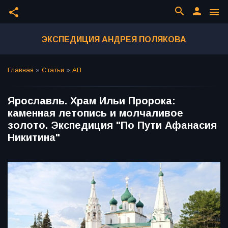
search
person
share
menu
ЭКСПЕДИЦИЯ АНДРЕЯ ПОЛЯКОВА
Главная
»
Статьи
»
АП
Ярославль. Храм Ильи Пророка:
каменная летопись и молчаливое
золото. Экспедиция "По Пути Афанасия
Никитина"