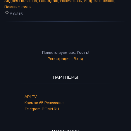
Андрея Полякова
,
Гавалдаш
,
Нахичевань
,
Андрей Поляков
,
Поющие камни
5.0
/
315
Приветствуем вас
,
Гость
!
Регистрация
|
Вход
ПАРТНЁРЫ
API TV
Космос 65 Ренессанс
Telegram POAN.RU