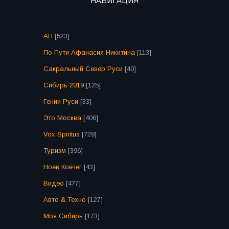
НАВИГАЦИЯ
АП
[523]
По Пути Афанасия Никитина
[113]
Сакральный Север Руси
[40]
Сибирь 2019
[125]
Гении Руси
[33]
Это Москва
[406]
Vox Spiritus
[728]
Туризм
[396]
Ноев Ковчег
[43]
Видео
[477]
Авто & Техно
[127]
Моя Сибирь
[173]