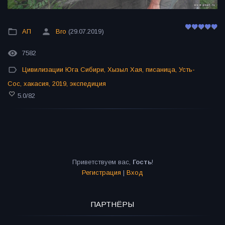
АП
Bro
(29.07.2019)
7582
Цивилизации Юга Сибири
,
Хызыл Хая
,
писаница
,
Усть-
Сос
,
хакасия
,
2019
,
экспедиция
5.0
/
82
Приветствуем вас
,
Гость
!
Регистрация
|
Вход
ПАРТНЁРЫ