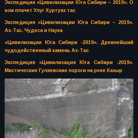
Экспедиция «Цивилизации Юга Сибири – 2019». О
ком плачет Улуг Хуртуях тас
Экспедиция «Цивилизации Юга Сибири – 2019».
Ах-Тас. Чудеса и Наука
«Цивилизации Юга Сибири -2019». Древнейший
чудодейственный камень Ах-Тас
Экспедиция «Цивилизация Юга Сибири -2019».
Мистические Гуляевские пороги на реке Казыр