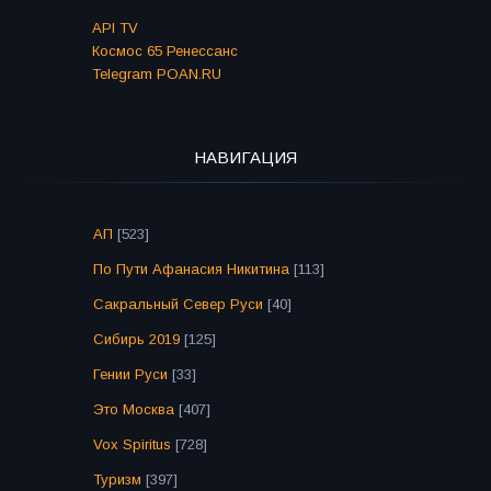
API TV
Космос 65 Ренессанс
Telegram POAN.RU
НАВИГАЦИЯ
АП
[523]
По Пути Афанасия Никитина
[113]
Сакральный Север Руси
[40]
Сибирь 2019
[125]
Гении Руси
[33]
Это Москва
[407]
Vox Spiritus
[728]
Туризм
[397]