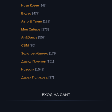
Ноев Ковчег
[43]
Видео
[477]
Авто & Техно
[128]
Моя Сибирь
[173]
Art&Dance
[557]
СВМ
[86]
Золотое яблочко
[179]
Давид Поляков
[151]
Новости
[1548]
Дарья Полякова
[37]
ВХОД НА САЙТ