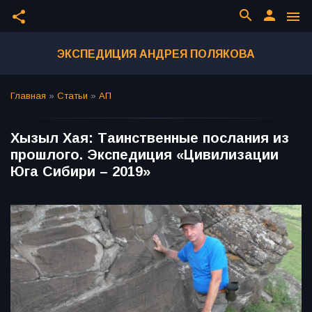
search
person
share
menu
ЭКСПЕДИЦИЯ АНДРЕЯ ПОЛЯКОВА
Главная
»
Статьи
»
АП
Хызыл Хая: Таинственные послания из
прошлого. Экспедиция «Цивилизации
Юга Сибири – 2019»