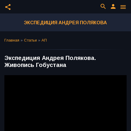
search
person
share
menu
ЭКСПЕДИЦИЯ АНДРЕЯ ПОЛЯКОВА
Главная
»
Статьи
»
АП
Экспедиция Андрея Полякова.
Живопись Гобустана