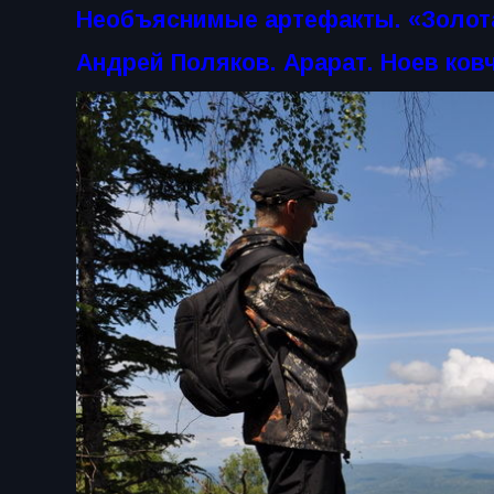
Необъяснимые артефакты. «Золот
Андрей Поляков. Арарат. Ноев ковч