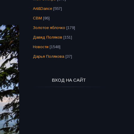
Art&Dance
[557]
СВМ
[86]
Золотое яблочко
[179]
Давид Поляков
[151]
Новости
[1548]
Дарья Полякова
[37]
ВХОД НА САЙТ