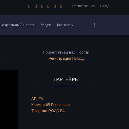
Регистрация
Вход
Сакральный Север
Видео
Контакты
Приветствуем вас
,
Гость
!
Регистрация
|
Вход
ПАРТНЁРЫ
API TV
Космос 65 Ренессанс
Telegram POAN.RU