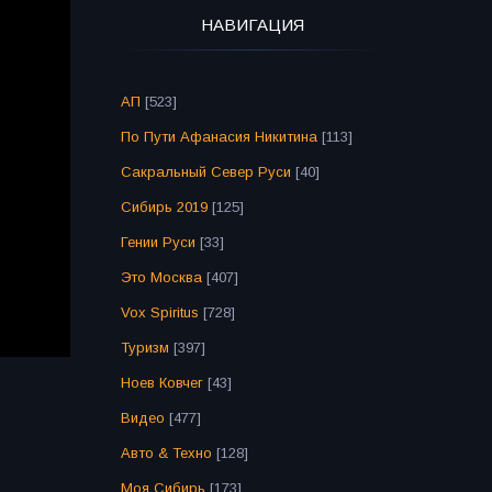
НАВИГАЦИЯ
АП
[523]
По Пути Афанасия Никитина
[113]
Сакральный Север Руси
[40]
Сибирь 2019
[125]
Гении Руси
[33]
Это Москва
[407]
Vox Spiritus
[728]
Туризм
[397]
Ноев Ковчег
[43]
Видео
[477]
Авто & Техно
[128]
Моя Сибирь
[173]