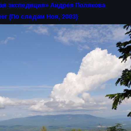
ая экспедиция» Андрея Полякова
ег (По следам Ноя, 2003)