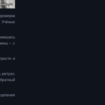
проверки
. Учёные
онившись
чины – с
просто и
 ритуал.
обратный
сцеления