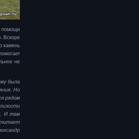
и помощи
. Вскоре
о камень
помогает
льное не
ему была
яния. Но
ся рядом
близости
х. И там
 считает
лександр