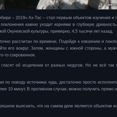
бири – 2019» Ах-Тас – стал первым объектом изучения и 
 поклонения камню уходит корнями в глубокую древность
мой Окуневской культуры, примерно, 4,5 тысячи лет назад.
, точно рассчитан по времени. Подойдя к изваянию и покл
йти его вокруг. Затем, женщины с южной стороны, а муж
то-то сокровенное.
гласят об исцелении от разных недугов. Но не всё так 
 по поводу источника чуда, достаточно просто исполнить
лее 10 минут. В противном случае, можно получить прямо 
решили выяснить, что на самом деле является объектом и