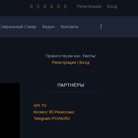
Регистрация
Вход
Сакральный Север
Видео
Контакты
Приветствуем вас
,
Гость
!
Регистрация
|
Вход
ПАРТНЁРЫ
API TV
Космос 65 Ренессанс
Telegram POAN.RU