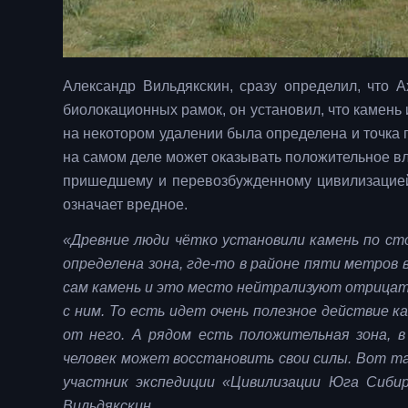
Александр Вильдякскин, сразу определил, что А
биолокационных рамок, он установил, что камень 
на некотором удалении была определена и точка 
на самом деле может оказывать положительное вл
пришедшему и перевозбужденному цивилизацией 
означает вредное.
«Древние люди чётко установили камень по сто
определена зона, где-то в районе пяти метров 
сам камень и это место нейтрализуют отрицат
с ним. То есть идет очень полезное действие 
от него. А рядом есть положительная зона, 
человек может восстановить свои силы. Вот та
участник экспедиции «Цивилизации Юга Сибир
Вильдякскин.