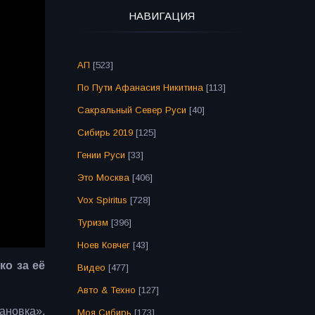
НАВИГАЦИЯ
АП
[523]
По Пути Афанасия Никитина
[113]
Сакральный Север Руси
[40]
Сибирь 2019
[125]
Гении Руси
[33]
Это Москва
[406]
Vox Spiritus
[728]
Туризм
[396]
Ноев Ковчег
[43]
ко за её
Видео
[477]
Авто & Техно
[127]
ановка».
Моя Сибирь
[173]