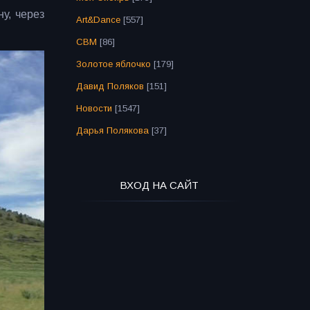
у, через
Art&Dance
[557]
СВМ
[86]
Золотое яблочко
[179]
Давид Поляков
[151]
Новости
[1547]
Дарья Полякова
[37]
ВХОД НА САЙТ