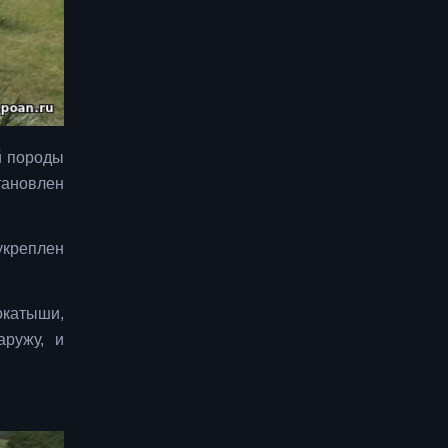
й породы
тановлен
укреплен
окатыши,
аружу, и