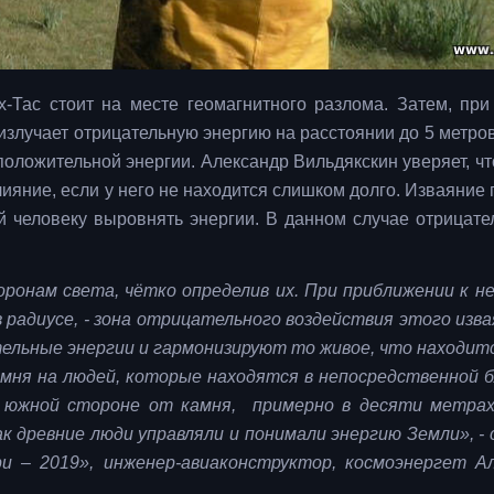
х-Тас стоит на месте геомагнитного разлома. Затем, пр
излучает отрицательную энергию на расстоянии до 5 метров
положительной энергии. Александр Вильдякскин уверяет, чт
ияние, если у него не находится слишком долго. Изваяние 
человеку выровнять энергии. В данном случае отрицате
ронам света, чётко определив их. При приближении к н
в радиусе, - зона отрицательного воздействия этого изва
ельные энергии и гармонизируют то живое, что находит
камня на людей, которые находятся в непосредственной 
в южной стороне от камня, примерно в десяти метра
к древние люди управляли и понимали энергию Земли», -
и – 2019», инженер-авиаконструктор, космоэнергет А