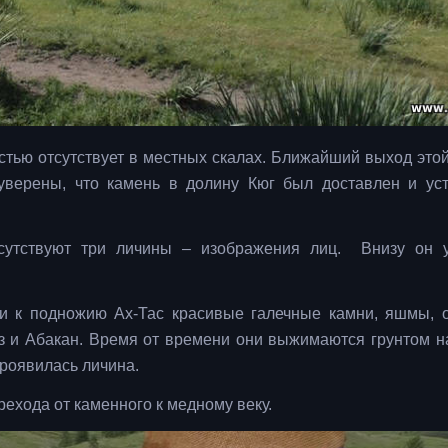
остью отсутствует в местных скалах. Ближайший выход это
уверены, что камень в долину Кюг был доставлен и ус
сутствуют три личины – изображения лиц. Внизу он 
и к подножию Ах-Тас красивые галечные камни, яшмы, 
киз и Абакан. Время от времени они выжимаются грунтом н
проявилась личина.
рехода от каменного к медному веку.