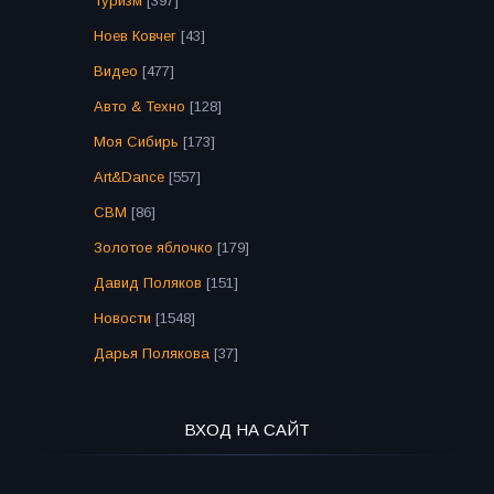
Туризм
[397]
Ноев Ковчег
[43]
Видео
[477]
Авто & Техно
[128]
Моя Сибирь
[173]
Art&Dance
[557]
СВМ
[86]
Золотое яблочко
[179]
Давид Поляков
[151]
Новости
[1548]
Дарья Полякова
[37]
ВХОД НА САЙТ