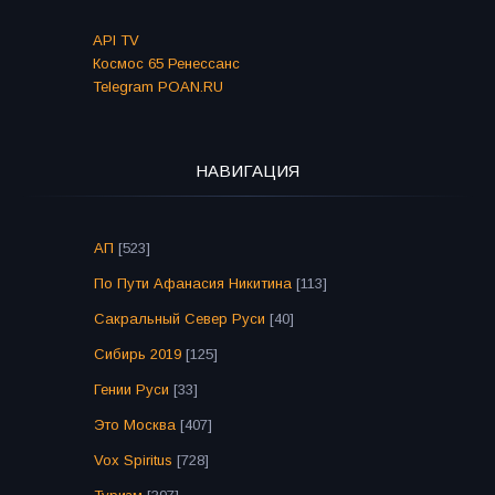
API TV
Космос 65 Ренессанс
Telegram POAN.RU
НАВИГАЦИЯ
АП
[523]
По Пути Афанасия Никитина
[113]
Сакральный Север Руси
[40]
Сибирь 2019
[125]
Гении Руси
[33]
Это Москва
[407]
Vox Spiritus
[728]