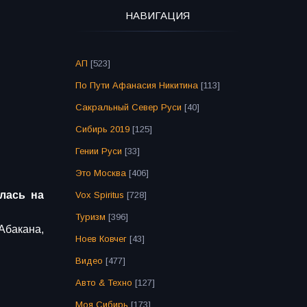
НАВИГАЦИЯ
АП
[523]
По Пути Афанасия Никитина
[113]
Сакральный Север Руси
[40]
Сибирь 2019
[125]
Гении Руси
[33]
Это Москва
[406]
лась на
Vox Spiritus
[728]
Туризм
[396]
Абакана,
Ноев Ковчег
[43]
Видео
[477]
Авто & Техно
[127]
Моя Сибирь
[173]