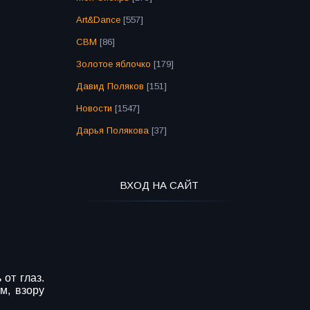
Art&Dance
[557]
СВМ
[86]
Золотое яблочко
[179]
Давид Поляков
[151]
Новости
[1547]
Дарья Полякова
[37]
ВХОД НА САЙТ
от глаз.
м, взору