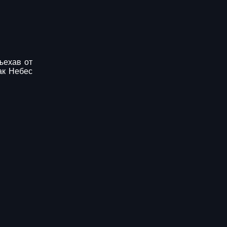
ъехав от
ак Небес