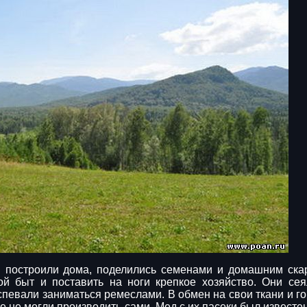
: построили дома, поделились семенами и домашним ска
й быт и поставить на ноги крепкое хозяйство. Они сея
успевали заниматься ремеслами. В обмен на свои ткани и г
 не могли производить сами. Мед с их пасеки был известен