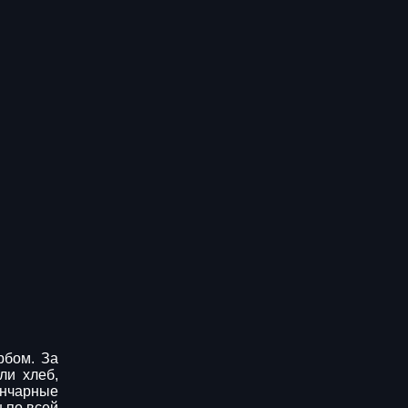
рбом. За
ли хлеб,
ончарные
 по всей