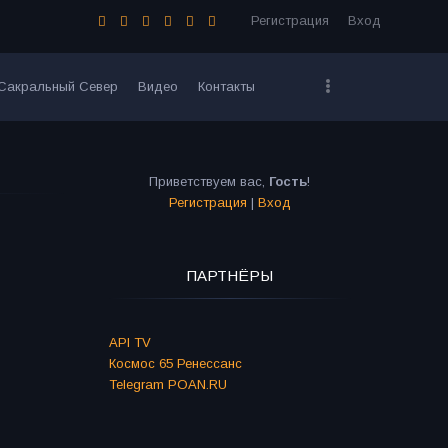
Регистрация
Вход
Сакральный Север
Видео
Контакты
Приветствуем вас
,
Гость
!
Регистрация
|
Вход
ПАРТНЁРЫ
API TV
Космос 65 Ренессанс
Telegram POAN.RU