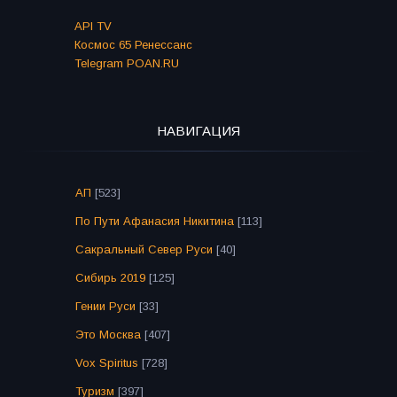
API TV
Космос 65 Ренессанс
Telegram POAN.RU
НАВИГАЦИЯ
АП
[523]
По Пути Афанасия Никитина
[113]
Сакральный Север Руси
[40]
Сибирь 2019
[125]
Гении Руси
[33]
Это Москва
[407]
Vox Spiritus
[728]
Туризм
[397]