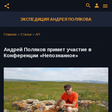
search
person
share
menu
ЭКСПЕДИЦИЯ АНДРЕЯ ПОЛЯКОВА
Главная
»
Статьи
»
АП
Андрей Поляков примет участие в
Конференции «Непознанное»