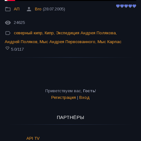
АП
Bro
(28.07.2005)
24625
северный кипр
,
Кипр
,
Экспедиция Андрея Полякова
,
Андрей Поляков
,
Мыс Андрея Первозванного
,
Мыс Карпас
5.0
/
117
Приветствуем вас
,
Гость
!
Регистрация
|
Вход
ПАРТНЁРЫ
API TV