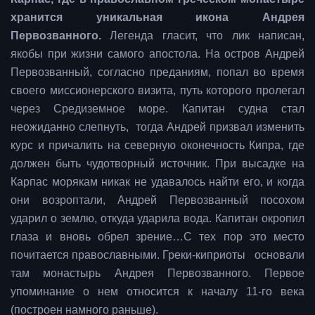
хранится уникальная икона Андрея
Первозванного.
Легенда гласит, что лик написан,
якобы при жизни самого апостола.
На остров Андрей
Первозванный, согласно преданиям, попал во время
своего миссионерского визита, путь которого пролегал
через Средиземное море. Капитан судна стал
неожиданно слепнуть, тогда Андрей призвал изменить
курс и причалить на северную оконечность Кипра, где
должен быть чудотворный источник. При высадке на
Карпас морякам никак не удавалось найти его, и когда
они возроптали, Андрей Первозванный посохом
ударил о землю, откуда ударила вода. Капитан окропил
глаза и вновь обрел зрение…
С тех пор это место
почитается православными. Греки-киприоты основали
там монастырь Андрея Первозванного. Первое
упоминание о нем относится к началу 11-го века
(построен намного раньше).