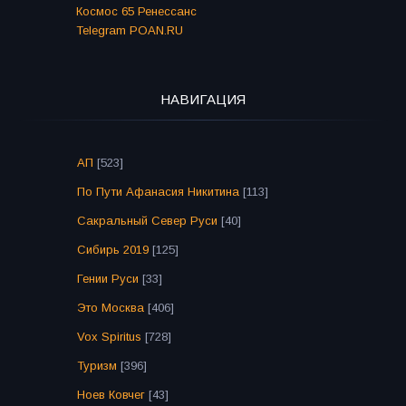
Космос 65 Ренессанс
Telegram POAN.RU
НАВИГАЦИЯ
АП
[523]
По Пути Афанасия Никитина
[113]
Сакральный Север Руси
[40]
Сибирь 2019
[125]
Гении Руси
[33]
Это Москва
[406]
Vox Spiritus
[728]
Туризм
[396]
Ноев Ковчег
[43]