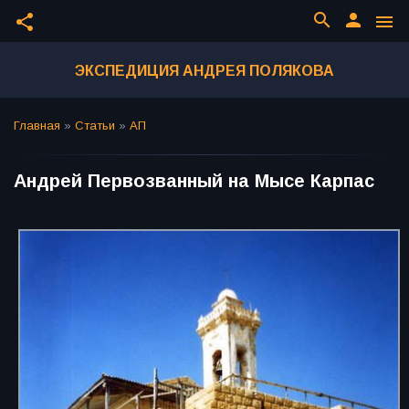
search
person
share
menu
ЭКСПЕДИЦИЯ АНДРЕЯ ПОЛЯКОВА
Главная
»
Статьи
»
АП
Андрей Первозванный на Мысе Карпас