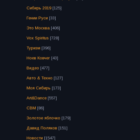
Сибирь 2019
[125]
Гении Руси
[33]
Это Москва
[406]
Vox Spiritus
[728]
Туризм
[396]
Ноев Ковчег
[43]
Видео
[477]
Авто & Техно
[127]
Моя Сибирь
[173]
Art&Dance
[557]
СВМ
[86]
Золотое яблочко
[179]
Давид Поляков
[151]
Новости
[1547]