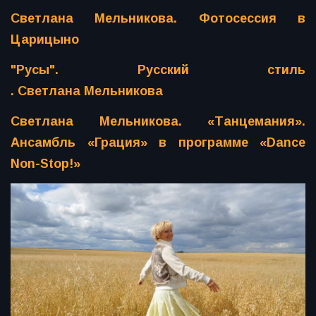
Светлана Мельникова. Фотосессия в
Царицыно
"Русы". Русский стиль
. Светлана Мельникова
Светлана Мельникова. «Танцемания».
Ансамбль «Грация» в программе «Dance
Non-Stop!»