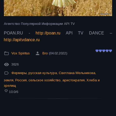
Агентство Популярной Информации API TV
POAN.RU -
http://poan.ru
API TV DANCE –
http://apitvdance.ru
Vox Spiritus
Bro
(04.02.2022)
3626
Фермеры
,
русская культура
,
Светлана Мельникова
,
земля
,
Россия
,
сельское хозяйство
,
аристократия
,
Хлеба и
зрелищ
10.0
/
6