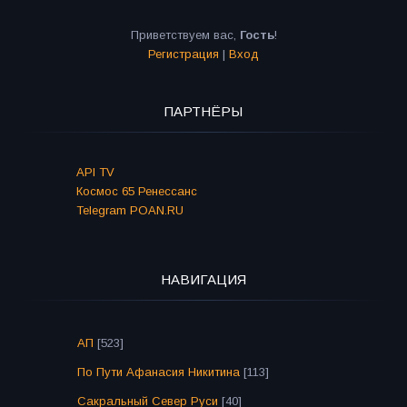
Приветствуем вас
,
Гость
!
Регистрация
|
Вход
ПАРТНЁРЫ
API TV
Космос 65 Ренессанс
Telegram POAN.RU
НАВИГАЦИЯ
АП
[523]
По Пути Афанасия Никитина
[113]
Сакральный Север Руси
[40]